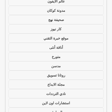
عالم الايفون
مدونة كوكان
صحيفة نهج
كار نيوز
موقع خبرة التقني
أناقة أنثى
متورخ
مدسن
روتانا تسويق
مجلة الابداع
نادي الترددات
استشارات اون لاين