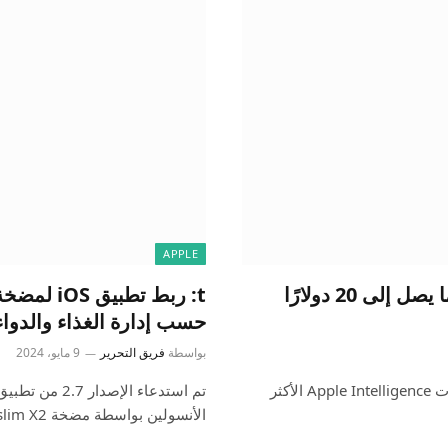
APPLE
قد تكلف بعض ميزات Apple Intelligence ما يصل إلى 20 دولارًا
t: ربط تط
حسب إدارة الغذاء والدواء 
بواسطة
فريق التحرير
9 مايو، 2024
ادعى المحللون أن شركة آبل قد تفرض رسومًا على بعض ميزات Apple Intelligence الأكثر
الأنسولين بواسطة مضخة t:slim X2 –…