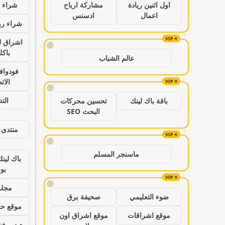
شراء ب
اول اثنين ريادة
مشاركة ارباح
اعمال
ادسنس
شراء رو
اشراق ل
!
باكل
عالم الشباب
فودواف
الات
!
الت
باقة باك لينك
تحسين محركات
البحث SEO
منتدى 
!
ماسنجر المسلم
باك لين
بو
!
مجلة
ضوء التعليمي
صحيفة برق
موقع حال
موقع اشراقات
موقع اشراق اون
هيدب فن