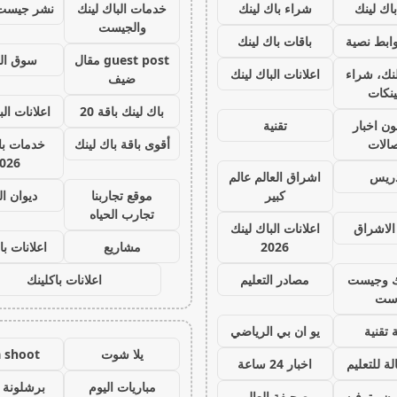
اك لينك
شراء باك لينك
خدمات الباك لينك
نشر جيست
والجيست
ابط نصية
باقات باك لينك
guest post مقال
سوق ال
نك، شراء
اعلانات الباك لينك
ضيف
ينكات
باك لينك باقة 20
اعلانات الب
ون اخبار
تقنية
صالات
أقوى باقة باك لينك
خدمات با 
026
دريس
اشراق العالم عالم
كبير
موقع تجاربنا
ديوان ا
تجارب الحياه
الاشراق
اعلانات الباك لينك
2026
مشاريع
اعلانات با
ك وجيست
مصادر التعليم
اعلانات باكلينك
ست
 تقنية
يو ان بي الرياضي
يلا شوت
a shoot
ة للتعليم
اخبار 24 ساعة
مباريات اليوم
برشلونة 
ون وترفيه
صحيفة العالم