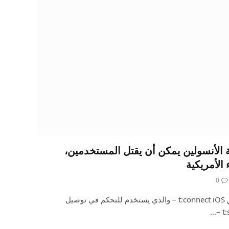
بيق iOS لمضخة الأنسولين يمكن أن يقتل المستخدمين،
الأمريكية
0
تم استدعاء الإصدار 2.7 من تطبيق t:connect iOS – والذي يستخدم للتحكم في توصيل