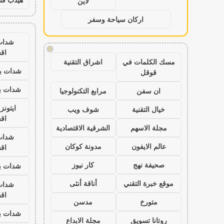
لاين
اركان سياحة وسفر
شدات
!
اق
مسك الكلمات في
اشراق التقنية
شدات بب
قوقل
شدات بب
ان سفن
مرابع التكنولوجيا
ايتون
خيال التقنية
شوف ويب
اق
مجلة الاسهم
الشرقية الاقتصادية
شدات
عالم الايفون
مدونة كوكان
اق
صحيفة نهج
كار نيوز
شدات بب
موقع خبرة التقني
أناقة أنثى
شدات
اق
متورخ
مدسن
شدات بب
روتانا تسويق
مجلة الابداع