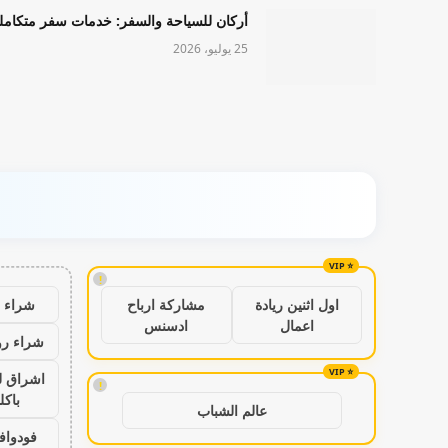
أركان للسياحة والسفر: خدمات سفر متكامل
25 يوليو، 2026
!
شراء ب
اول اثنين ريادة
مشاركة ارباح
اعمال
ادسنس
شراء رو
اشراق ل
!
باكل
عالم الشباب
فودواف