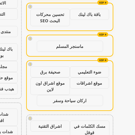
الات
!
الت
باقة باك لينك
تحسين محركات
البحث SEO
منتدى 
!
ماسنجر المسلم
باك لين
بو
!
مجلة
ضوء التعليمي
صحيفة برق
موقع حال
موقع اشراقات
موقع اشراق اون
هيدب فن
لاين
اركان سياحة وسفر
شدات
!
اق
مسك الكلمات في
اشراق التقنية
شدات بب
قوقل