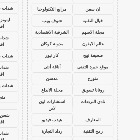
شدات بب
ان سفن
مرابع التكنولوجيا
ايتون
خيال التقنية
شوف ويب
اق
مجلة الاسهم
الشرقية الاقتصادية
شدات
عالم الايفون
مدونة كوكان
اق
صحيفة نهج
كار نيوز
شدات بب
موقع خبرة التقني
أناقة أنثى
شدات
اق
متورخ
مدسن
شدات بب
روتانا تسويق
مجلة الابداع
متجر
نادي الترددات
استشارات اون
لاين
شحن ي
المعارف
هيدب فيديو
اق
رمح التقنية
رذاذ التجارة
شدات
اق