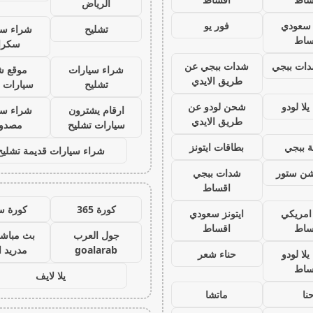
الرياض
ز سعودي
فور يو
تشليح
شراء سي
ساط
سكرا
ات ببجي
شدات ببجي عن
شراء سيارات
موقع ش
طريق الايدي
تشليح
سيارات 
لا لودو
شحن لودو عن
ارقام يشترون
شراء سي
طريق الايدي
سيارات تشليح
مصدو
 ببجي
بطاقات ايتونز
شراء سيارات قديمة تشليح
يشن ستور
شدات ببجي
اقساط
كورة 365
كورة س
 امريكي
ايتونز سعودي
ساط
اقساط
جول العرب
بث مباشر
goalarab
مدريد ا
لا لودو
حناء شعر
ساط
يلا لايف
نا
ماتشا