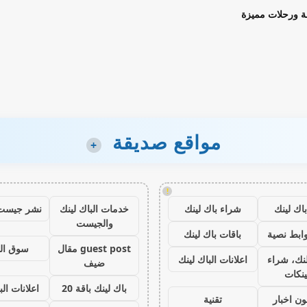
ة ورحلات مميزة
مواقع صديقة
+
!
اك لينك
شراء باك لينك
خدمات الباك لينك
نشر جيست
والجيست
ابط نصية
باقات باك لينك
guest post مقال
سوق ال
نك، شراء
اعلانات الباك لينك
ضيف
ينكات
باك لينك باقة 20
اعلانات الب
ون اخبار
تقنية