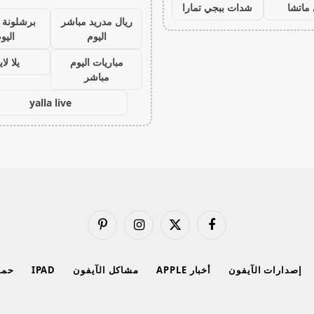
ماتشا
شدات ببجي تمارا
ريال مدريد مباشر
برشلونة 
اليوم
اليو
مباريات اليوم
يلا لا
مباشر
yalla live
فيسبوك
X
الانستغرام
بينتيريست
(Twitter)
إصدارات الآيفون
أخبار APPLE
مشاكل الآيفون
IPAD
حماي