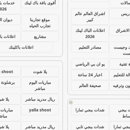
صالات
أقوى باقة باك لينك
خدمات با 
026
دريس
اشراق العالم عالم
كبير
موقع تجاربنا
ديوان ا
تجارب الحياه
الاشراق
اعلانات الباك لينك
2026
مشاريع
اعلانات با
ك وجيست
مصادر التعليم
اعلانات باكلينك
ست
 تقنية
يو ان بي الرياضي
يلا شوت
a shoot
ة للتعليم
اخبار 24 ساعة
مباريات اليوم
برشلونة 
ون وترفيه
صحيفة العالم
مباشر
ريال مدريد مباشر
يلا ش
!
 ببجي
شدات ببجي تمارا
yalla shoot
مباريات 
ساط
مباش
جي تمارا
شدات ببجي تابي
ريال مدريد مباشر
يلا ش