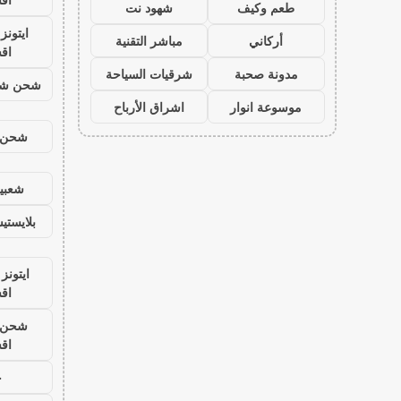
طعم وكيف
شهود نت
ايتون
أركاني
مباشر التقنية
اق
مدونة صحبة
شرقيات السياحة
شحن شد
موسوعة انوار
اشراق الأرباح
شحن ي
شعبية
بلايست
ايتونز
اق
شحن ي
اق
ح