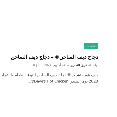
تطبيقات
دجاج ديف الساخن® – دجاج ديف الساخن
بواسطة
فريق التحرير
24 أكتوبر، 2024
0
2023 يوفر تطبيق Dave’s Hot Chicken®…