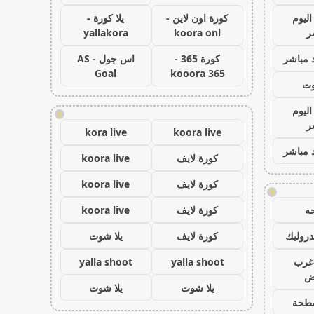
اليوم
كورة اون لاين -
يلا كورة -
ر
koora onl
yallakora
 مباشر
كورة 365 -
اس جول - AS
Goal
kooora 365
وت
اليوم
!
ر
kora live
koora live
 مباشر
كورة لايف
koora live
كورة لايف
koora live
!
ه
كورة لايف
koora live
روليك
كورة لايف
يلا شوت
غرب
yalla shoot
yalla shoot
اض
يلا شوت
يلا شوت
طحة