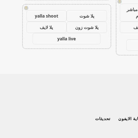
!
!
مباشر
م
يلا شوت
yalla shoot
يف
يلا شوت زون
يلا لايف
yalla live
ة الايفون
تحديثات