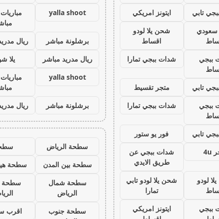
جي تابي
ايتونز امريكي
yalla shoot
مباريات 
مباش
ز سعودي
شحن يلا لودو
ساط
اقساط
برشلونة مباشر
ريال مدريد
 ببجي
شدات ببجي تمارا
ريال مدريد مباشر
يلا ش
ساط
yalla shoot
مباريات 
جي تابي
متجر تقسيط
مباش
 ببجي
شدات ببجي تمارا
برشلونة مباشر
ريال مدريد
ساط
جي تابي
فور يو ستور
سطحة الرياض
سطح
 4u
شدات ببجي عن
طريق الايدي
سطحة بين المدن
سطحة هيد
لا لودو
شحن يلا لودو تابي
سطحة شمال
سطحة 
ساط
تمارا
الرياض
الري
 ببجي
ايتونز امريكي
سطحة جنوب
اقرب س
ساط
اقساط