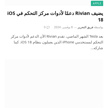
APPLE
يضيف Rivian دعمًا لأدوات مركز التحكم في iOS
18
بواسطة
فريق التحرير
8 نوفمبر، 2024
0
بعد Tesla الشهر الماضي، تقدم Rivian الآن الدعم لأدوات مركز
التحكم لمستخدمي iPhone الذين يعملون بنظام iOS 18. كما
شاركه…