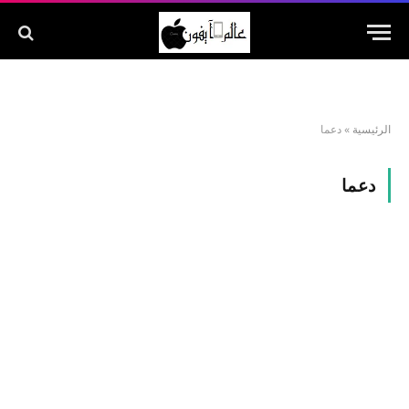
الرئيسية
»
دعما
دعما