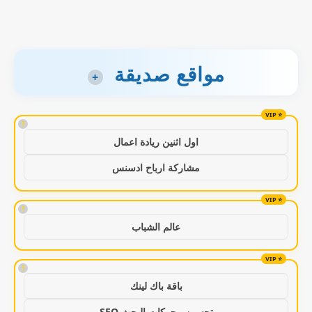
مواقع صديقة
+
!
اول اثنين ريادة اعمال
مشاركة ارباح ادسنس
!
عالم الشباب
!
باقة باك لينك
تحسين محركات البحث SEO