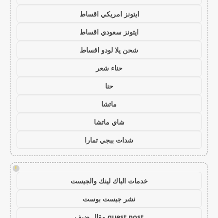
ايتونز امريكي اقساط
ايتونز سعودي اقساط
شحن يلا لودو اقساط
حناء شعر
حنا
ماتشا
شاي ماتشا
شدات ببجي تمارا
!
خدمات الباك لينك والجيست
نشر جيست بوست
guest post مقال ضيف