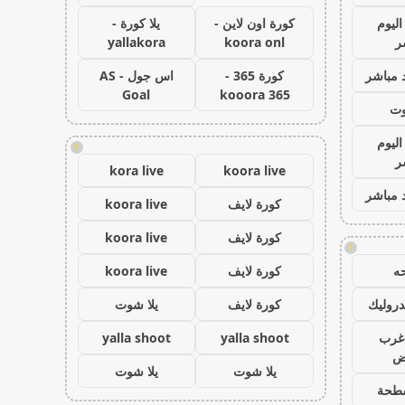
اليوم
كورة اون لاين -
يلا كورة -
ر
koora onl
yallakora
 مباشر
كورة 365 -
اس جول - AS
Goal
kooora 365
وت
اليوم
!
ر
kora live
koora live
 مباشر
كورة لايف
koora live
كورة لايف
koora live
!
ه
كورة لايف
koora live
روليك
كورة لايف
يلا شوت
غرب
yalla shoot
yalla shoot
اض
يلا شوت
يلا شوت
طحة