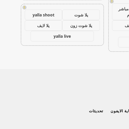
!
!
مباشر
م
يلا شوت
yalla shoot
يف
يلا شوت زون
يلا لايف
yalla live
ة الايفون
تحديثات