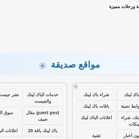
ة ورحلات مميزة
مواقع صديقة
+
!
اك لينك
شراء باك لينك
خدمات الباك لينك
نشر جيست
والجيست
ابط نصية
باقات باك لينك
guest post مقال
سوق ال
نك، شراء
اعلانات الباك لينك
ضيف
ينكات
باك لينك باقة 20
اعلانات الب
ون اخبار
تقنية