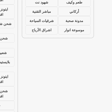
طعم وكيف
شهود نت
ايتون
أركاني
مباشر التقنية
اق
مدونة صحبة
شرقيات السياحة
شحن شد
موسوعة انوار
اشراق الأرباح
شحن ي
شعبية
بلايست
ايتونز
اق
شحن ي
اق
ح