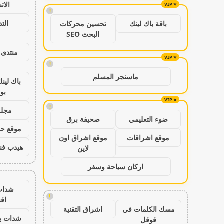
الات
!
الت
باقة باك لينك
تحسين محركات
البحث SEO
منتدى 
!
ماسنجر المسلم
باك لين
بو
!
مجلة
ضوء التعليمي
صحيفة برق
موقع حال
موقع اشراقات
موقع اشراق اون
هيدب فن
لاين
اركان سياحة وسفر
شدات
!
اق
مسك الكلمات في
اشراق التقنية
شدات بب
قوقل