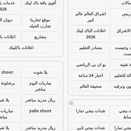
صالات
أقوى باقة باك لينك
خدمات با 
026
دريس
اشراق العالم عالم
كبير
موقع تجاربنا
ديوان ا
تجارب الحياه
الاشراق
اعلانات الباك لينك
2026
مشاريع
اعلانات با
ك وجيست
مصادر التعليم
اعلانات باكلينك
ست
 تقنية
يو ان بي الرياضي
يلا شوت
a shoot
ة للتعليم
اخبار 24 ساعة
مباريات اليوم
برشلونة 
ون وترفيه
صحيفة العالم
مباشر
ريال مدريد مباشر
يلا ش
!
 ببجي
شدات ببجي تمارا
yalla shoot
مباريات 
ساط
مباش
جي تمارا
شدات ببجي تابي
ريال مدريد مباشر
يلا ش