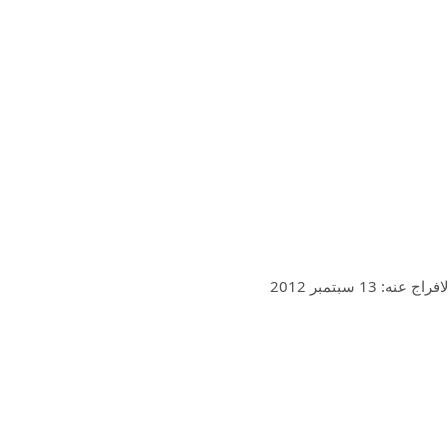
ديك للسلع الرياضية السلع الرياضية ديك النوع: التسوق تاريخ الافراج عنه: 13 سبتمبر 2012