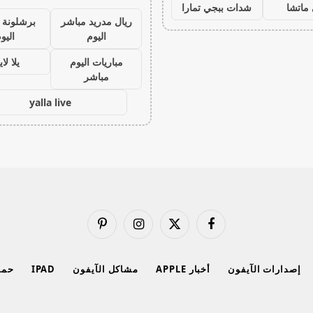
ماتشا
شدات ببجي تمارا
ريال مدريد مباشر
برشلونة 
اليوم
اليو
مباريات اليوم
يلا لا
مباشر
yalla live
فيسبوك
X
الانستغرام
بينتيريست
(Twitter)
إصدارات الآيفون
أخبار APPLE
مشاكل الآيفون
IPAD
حماي