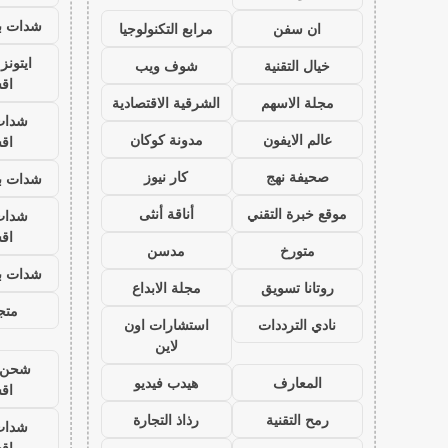
شدات بب
ان سفن
مرابع التكنولوجيا
ايتون
خيال التقنية
شوف ويب
اق
مجلة الاسهم
الشرقية الاقتصادية
شدات
عالم الايفون
مدونة كوكان
اق
صحيفة نهج
كار نيوز
شدات بب
موقع خبرة التقني
أناقة أنثى
شدات
اق
متورخ
مدسن
شدات بب
روتانا تسويق
مجلة الابداع
متجر
نادي الترددات
استشارات اون
لاين
شحن ي
المعارف
هيدب فيديو
اق
رمح التقنية
رذاذ التجارة
شدات
اق