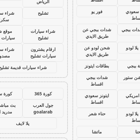
الرياض
ز سعودي
فور يو
تشليح
شراء سي
ساط
سكرا
ات ببجي
شدات ببجي عن
شراء سيارات
موقع ش
طريق الايدي
تشليح
سيارات 
لا لودو
شحن لودو عن
ارقام يشترون
شراء سي
طريق الايدي
سيارات تشليح
مصدو
 ببجي
بطاقات ايتونز
شراء سيارات قديمة تشليح
يشن ستور
شدات ببجي
اقساط
كورة 365
كورة س
 امريكي
ايتونز سعودي
ساط
اقساط
جول العرب
بث مباشر
goalarab
مدريد ا
لا لودو
حناء شعر
ساط
يلا لايف
نا
ماتشا