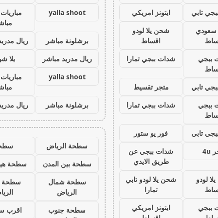
جي تابي
ايتونز امريكي
yalla shoot
مباريات 
مباش
ز سعودي
شحن يلا لودو
ساط
اقساط
برشلونة مباشر
ريال مدريد
 ببجي
شدات ببجي تمارا
ريال مدريد مباشر
يلا ش
ساط
yalla shoot
مباريات 
جي تابي
متجر تقسيط
مباش
 ببجي
شدات ببجي تمارا
برشلونة مباشر
ريال مدريد
ساط
جي تابي
فور يو ستور
سطحة الرياض
سطح
 4u
شدات ببجي عن
طريق الايدي
سطحة بين المدن
سطحة هيد
لا لودو
شحن يلا لودو تابي
سطحة شمال
سطحة 
ساط
تمارا
الرياض
الري
 ببجي
ايتونز امريكي
سطحة جنوب
اقرب س
ساط
اقساط