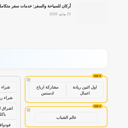
أركان للسياحة والسفر: خدمات سفر متكامل
25 يوليو، 2026
!
شراء ب
اول اثنين ريادة
مشاركة ارباح
اعمال
ادسنس
شراء رو
اشراق ل
!
باكل
عالم الشباب
فودواف