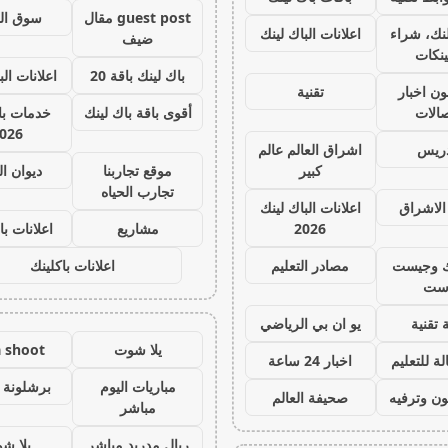
guest post مقال
سوق ال
نك، شراء
اعلانات الباك لينك
ضيف
ينكات
باك لينك باقة 20
اعلانات الب
ون اخبار
تقنية
صالات
أقوى باقة باك لينك
خدمات با 
026
دريس
اشراق العالم عالم
كبير
موقع تجاربنا
ديوان ا
تجارب الحياه
الاشراق
اعلانات الباك لينك
2026
مشاريع
اعلانات با
ك وجيست
مصادر التعليم
اعلانات باكلينك
ست
 تقنية
يو ان بي الرياضي
يلا شوت
a shoot
ة للتعليم
اخبار 24 ساعة
مباريات اليوم
برشلونة 
ون وترفيه
صحيفة العالم
مباشر
ريال مدريد مباشر
يلا ش