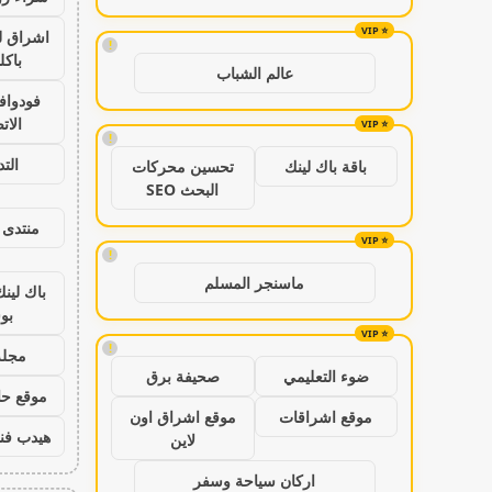
اشراق ل
!
باكل
عالم الشباب
فودواف
الات
!
الت
باقة باك لينك
تحسين محركات
البحث SEO
منتدى 
!
ماسنجر المسلم
باك لين
بو
!
مجلة
ضوء التعليمي
صحيفة برق
موقع حال
موقع اشراقات
موقع اشراق اون
هيدب فن
لاين
اركان سياحة وسفر