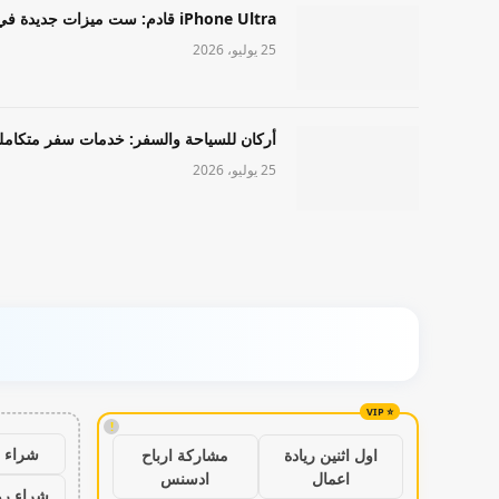
iPhone Ultra قادم: ست ميزات جديدة في طراز Apple عالي المستوى
25 يوليو، 2026
أركان للسياحة والسفر: خدمات سفر متكامل
25 يوليو، 2026
!
شراء ب
اول اثنين ريادة
مشاركة ارباح
اعمال
ادسنس
شراء رو