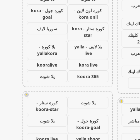
عرب
كورة اون لاين -
كورة جول - kora
goal
kora onli
اك لينك
كورة ستار - kora
سوريا لايف
كلينك
star
2
يلا لايف - yalla
يلا كورة -
لعرب
live
yallakora
kooralive
kora live
ك لينك
koora 365
يلا شوت
!
!
يلا شوت
كورة ستار -
koora-star
yall
مباشر
كورة جول -
يلا شوت
koora-goal
وت
yalla shoot
koora live