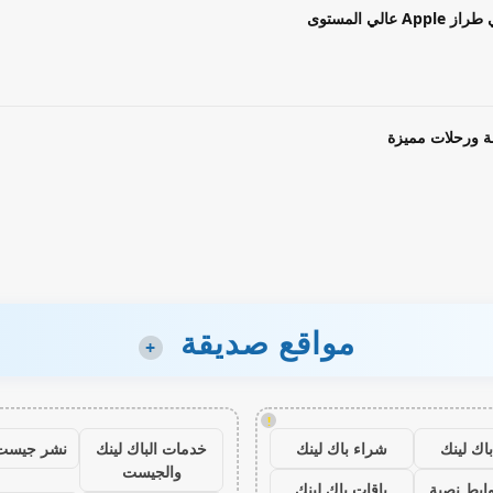
ة ورحلات مميزة
مواقع صديقة
+
!
اك لينك
شراء باك لينك
خدمات الباك لينك
نشر جيست
والجيست
ابط نصية
باقات باك لينك