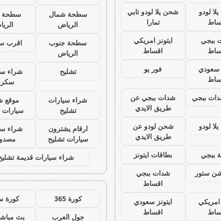
لا لودو
شحن يلا لودو تابي
سطحة شمال
سطحة 
ساط
تمارا
الرياض
الري
 ببجي
ايتونز امريكي
سطحة جنوب
اقرب س
ساط
اقساط
الرياض
ز سعودي
فور يو
تشليح
شراء سي
ساط
سكرا
ات ببجي
شدات ببجي عن
شراء سيارات
موقع ش
طريق الايدي
تشليح
سيارات 
لا لودو
شحن لودو عن
ارقام يشترون
شراء سي
طريق الايدي
سيارات تشليح
مصدو
 ببجي
بطاقات ايتونز
شراء سيارات قديمة تشليح
يشن ستور
شدات ببجي
اقساط
كورة 365
كورة س
 امريكي
ايتونز سعودي
ساط
اقساط
جول العرب
بث مباشر