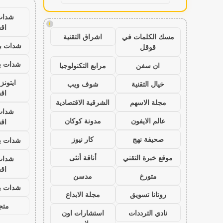
شدات
!
اق
مسك الكلمات في
اشراق التقنية
شدات بب
قوقل
شدات بب
ان سفن
مرابع التكنولوجيا
ايتون
خيال التقنية
شوف ويب
اق
مجلة الاسهم
الشرقية الاقتصادية
شدات
عالم الايفون
مدونة كوكان
اق
صحيفة نهج
كار نيوز
شدات بب
موقع خبرة التقني
أناقة أنثى
شدات
اق
متورخ
مدسن
شدات بب
روتانا تسويق
مجلة الابداع
متجر
نادي الترددات
استشارات اون