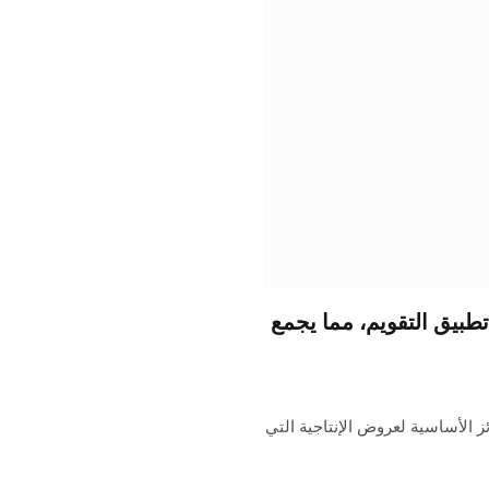
ل التذكيرات في iOS 18 داخل تطبيق التقويم، مما يجمع
التقويم والتذكيرات من Apple من الركائز الأساسية لعروض الإنتاجية التي