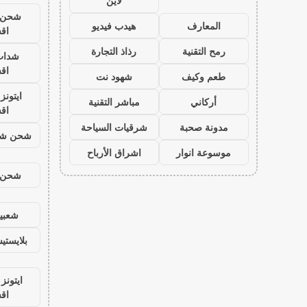
لاين
شحن ي
المعارف
هيدب فيديو
اق
رمح التقنية
رذاذ التجارة
شدات
اق
طعم وكيف
شهود نت
ايتون
أركاني
مباشر التقنية
اق
مدونة صحبة
شرقيات السياحة
شحن شد
موسوعة انوار
اشراق الأرباح
شحن ي
شعبية
بلايست
ايتونز
اق