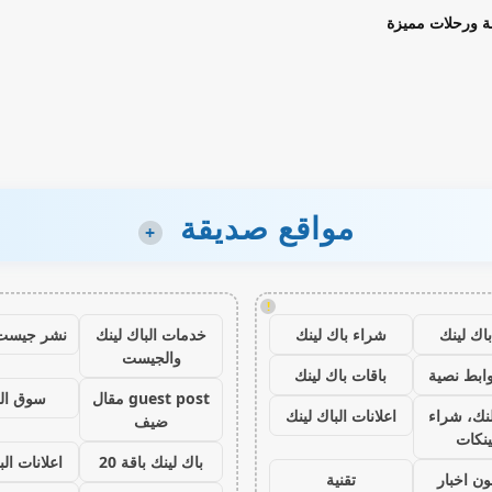
ة ورحلات مميزة
مواقع صديقة
+
!
اك لينك
شراء باك لينك
خدمات الباك لينك
نشر جيست
والجيست
ابط نصية
باقات باك لينك
guest post مقال
سوق ال
نك، شراء
اعلانات الباك لينك
ضيف
ينكات
باك لينك باقة 20
اعلانات الب
ون اخبار
تقنية