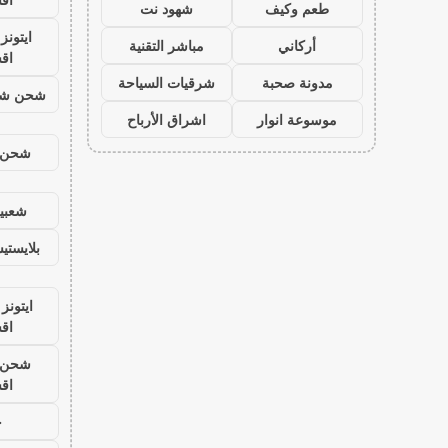
طعم وكيف
شهود نت
ايتون
أركاني
مباشر التقنية
اق
مدونة صحبة
شرقيات السياحة
شحن شد
موسوعة انوار
اشراق الأرباح
شحن ي
شعبية
بلايست
ايتونز
اق
شحن ي
اق
ح