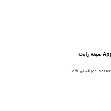
الائتمان: تقنية جون بروسر الأولى يقدم أحدث مقطع فيديو من Jon Prosser المظهر الأكثر