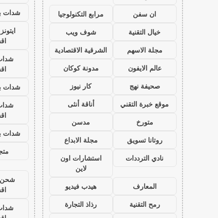
شدات بب
ان سفن
مرابع التكنولوجيا
ايتون
خيال التقنية
شوف ويب
اق
مجلة الاسهم
الشرقية الاقتصادية
شدات
عالم الايفون
مدونة كوكان
اق
صحيفة نهج
كار نيوز
شدات بب
موقع خبرة التقني
أناقة أنثى
شدات
اق
متورخ
مدسن
شدات بب
روتانا تسويق
مجلة الابداع
متجر
نادي الترددات
استشارات اون
لاين
شحن ي
المعارف
هيدب فيديو
اق
رمح التقنية
رذاذ التجارة
شدات
اق