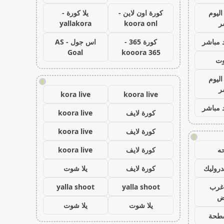
اليوم
كورة اون لاين -
يلا كورة -
ر
koora onl
yallakora
 مباشر
كورة 365 -
اس جول - AS
Goal
kooora 365
وت
اليوم
!
ر
kora live
koora live
 مباشر
كورة لايف
koora live
كورة لايف
koora live
!
ه
كورة لايف
koora live
روليك
كورة لايف
يلا شوت
غرب
yalla shoot
yalla shoot
اض
يلا شوت
يلا شوت
طحة