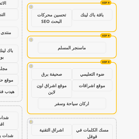
الات
!
الت
باقة باك لينك
تحسين محركات
البحث SEO
منتدى 
!
ماسنجر المسلم
باك لين
بو
!
مجلة
ضوء التعليمي
صحيفة برق
موقع حال
موقع اشراقات
موقع اشراق اون
هيدب فن
لاين
اركان سياحة وسفر
شدات
!
اق
مسك الكلمات في
اشراق التقنية
شدات بب
قوقل