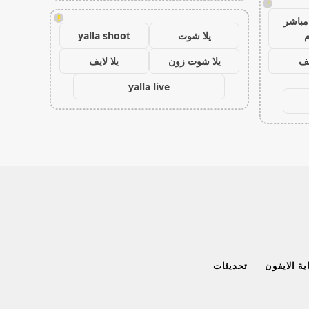
!
!
مباشر
م
يلا شوت
yalla shoot
يف
يلا شوت زون
يلا لايف
yalla live
ة الايفون
تحديثات