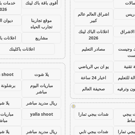
صالات
أقوى باقة باك لينك
خدمات با 
026
دريس
اشراق العالم عالم
كبير
موقع تجاربنا
ديوان ا
تجارب الحياه
الاشراق
اعلانات الباك لينك
2026
مشاريع
اعلانات با
ك وجيست
مصادر التعليم
اعلانات باكلينك
ست
 تقنية
يو ان بي الرياضي
يلا شوت
a shoot
ة للتعليم
اخبار 24 ساعة
مباريات اليوم
برشلونة 
ون وترفيه
صحيفة العالم
مباشر
ريال مدريد مباشر
يلا ش
!
 ببجي
شدات ببجي تمارا
yalla shoot
مباريات 
ساط
مباش
جي تمارا
شدات ببجي تابي
ريال مدريد مباشر
يلا ش