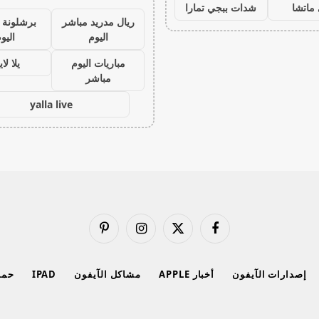
ماتشا
شدات ببجي تمارا
ريال مدريد مباشر
برشلونة 
اليوم
اليو
مباريات اليوم
يلا لا
مباشر
yalla live
فيسبوك
X
الانستغرام
بينتيريست
(Twitter)
إصدارات الآيفون
أخبار APPLE
مشاكل الآيفون
IPAD
حماي