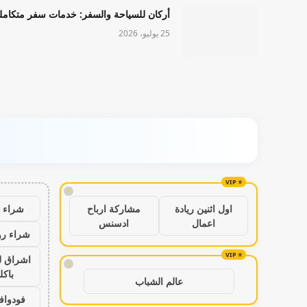
أركان للسياحة والسفر: خدمات سفر متكامل
25 يوليو، 2026
!
شراء ب
اول اثنين ريادة
مشاركة ارباح
اعمال
ادسنس
شراء رو
اشراق ل
!
باكل
عالم الشباب
فودواف