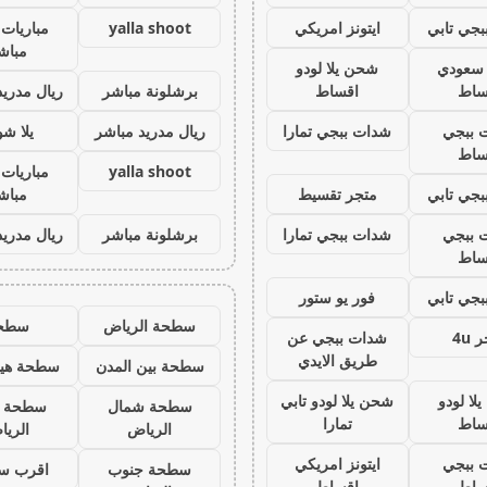
جي تابي
ايتونز امريكي
yalla shoot
مباريات 
مباش
ز سعودي
شحن يلا لودو
ساط
اقساط
برشلونة مباشر
ريال مدريد
 ببجي
شدات ببجي تمارا
ريال مدريد مباشر
يلا ش
ساط
yalla shoot
مباريات 
جي تابي
متجر تقسيط
مباش
 ببجي
شدات ببجي تمارا
برشلونة مباشر
ريال مدريد
ساط
جي تابي
فور يو ستور
سطحة الرياض
سطح
 4u
شدات ببجي عن
طريق الايدي
سطحة بين المدن
سطحة هيد
لا لودو
شحن يلا لودو تابي
سطحة شمال
سطحة 
ساط
تمارا
الرياض
الري
 ببجي
ايتونز امريكي
سطحة جنوب
اقرب س
ساط
اقساط