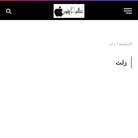
الرئيسية
»
زلت
زلت