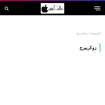
الرئيسية
»
زوكربيرج
زوكربيرج