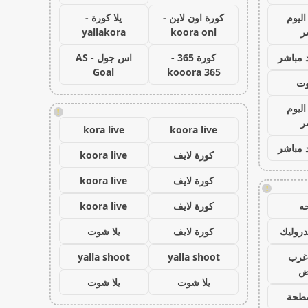
اليوم
كورة اون لاين -
يلا كورة -
ر
koora onl
yallakora
 مباشر
كورة 365 -
اس جول - AS
Goal
kooora 365
وت
اليوم
!
ر
kora live
koora live
 مباشر
كورة لايف
koora live
كورة لايف
koora live
!
ه
كورة لايف
koora live
روليك
كورة لايف
يلا شوت
غرب
yalla shoot
yalla shoot
اض
يلا شوت
يلا شوت
طحة