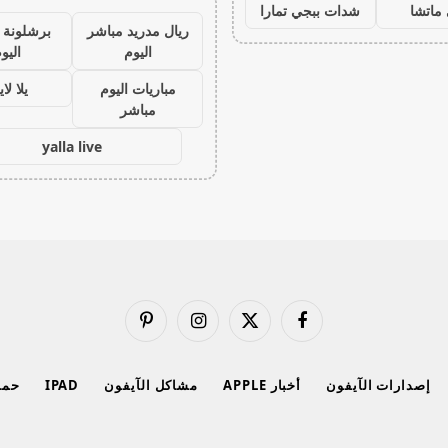
ماتشا
شدات ببجي تمارا
ريال مدريد مباشر
برشلونة 
اليوم
اليو
مباريات اليوم
يلا لا
مباشر
yalla live
فيسبوك
X
الانستغرام
بينتيريست
(Twitter)
إصدارات الآيفون
أخبار APPLE
مشاكل الآيفون
IPAD
حماي