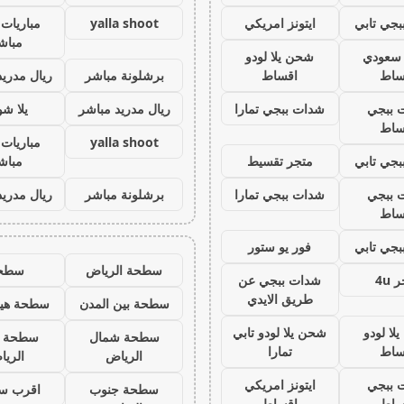
جي تابي
ايتونز امريكي
yalla shoot
مباريات 
مباش
ز سعودي
شحن يلا لودو
ساط
اقساط
برشلونة مباشر
ريال مدريد
 ببجي
شدات ببجي تمارا
ريال مدريد مباشر
يلا ش
ساط
yalla shoot
مباريات 
جي تابي
متجر تقسيط
مباش
 ببجي
شدات ببجي تمارا
برشلونة مباشر
ريال مدريد
ساط
جي تابي
فور يو ستور
سطحة الرياض
سطح
 4u
شدات ببجي عن
طريق الايدي
سطحة بين المدن
سطحة هيد
لا لودو
شحن يلا لودو تابي
سطحة شمال
سطحة 
ساط
تمارا
الرياض
الري
 ببجي
ايتونز امريكي
سطحة جنوب
اقرب س
ساط
اقساط