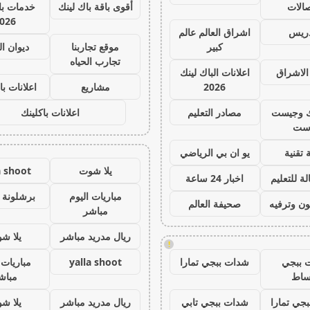
صالات
أقوى باقة باك لينك
خدمات با 
026
دريس
اشراق العالم عالم
كبير
موقع تجاربنا
ديوان ا
تجارب الحياه
الاشراق
اعلانات الباك لينك
2026
مشاريع
اعلانات با
ك وجيست
مصادر التعليم
اعلانات باكلينك
ست
 تقنية
يو ان بي الرياضي
يلا شوت
a shoot
ة للتعليم
اخبار 24 ساعة
مباريات اليوم
برشلونة 
ون وترفيه
صحيفة العالم
مباشر
ريال مدريد مباشر
يلا ش
!
 ببجي
شدات ببجي تمارا
yalla shoot
مباريات 
ساط
مباش
جي تمارا
شدات ببجي تابي
ريال مدريد مباشر
يلا ش