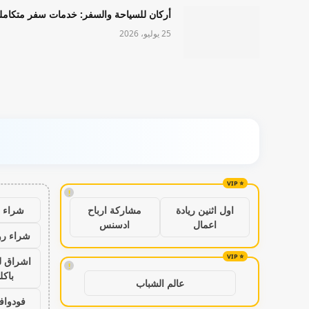
أركان للسياحة والسفر: خدمات سفر متكامل
25 يوليو، 2026
!
شراء ب
اول اثنين ريادة
مشاركة ارباح
اعمال
ادسنس
شراء رو
اشراق ل
!
باكل
عالم الشباب
فودواف