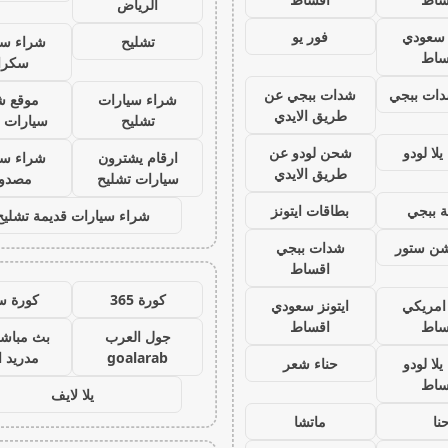
الرياض
ز سعودي
فور يو
تشليح
شراء سي
ساط
سكرا
ات ببجي
شدات ببجي عن
شراء سيارات
موقع ش
طريق الايدي
تشليح
سيارات 
لا لودو
شحن لودو عن
ارقام يشترون
شراء سي
طريق الايدي
سيارات تشليح
مصدو
 ببجي
بطاقات ايتونز
شراء سيارات قديمة تشليح
يشن ستور
شدات ببجي
اقساط
كورة 365
كورة س
 امريكي
ايتونز سعودي
ساط
اقساط
جول العرب
بث مباشر
goalarab
مدريد ا
لا لودو
حناء شعر
ساط
يلا لايف
نا
ماتشا