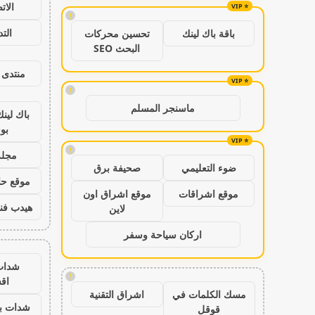
الات
!
الت
باقة باك لينك
تحسين محركات
البحث SEO
منتدى 
!
ماسنجر المسلم
باك لين
بو
!
مجلة
ضوء التعليمي
صحيفة برق
موقع حال
موقع اشراقات
موقع اشراق اون
هيدب فن
لاين
اركان سياحة وسفر
شدات
!
اق
مسك الكلمات في
اشراق التقنية
شدات بب
قوقل