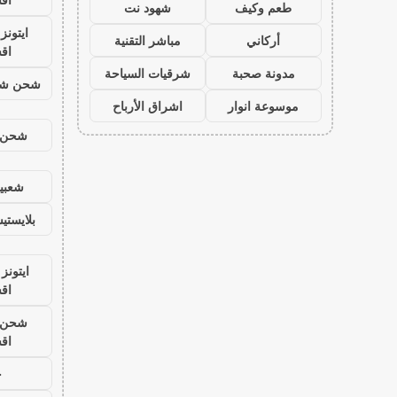
طعم وكيف
شهود نت
ايتون
أركاني
مباشر التقنية
اق
مدونة صحبة
شرقيات السياحة
شحن شد
موسوعة انوار
اشراق الأرباح
شحن ي
شعبية
بلايست
ايتونز
اق
شحن ي
اق
ح