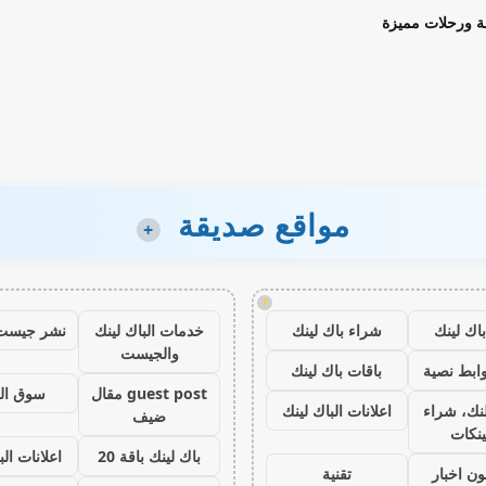
ة ورحلات مميزة
مواقع صديقة
+
!
اك لينك
شراء باك لينك
خدمات الباك لينك
نشر جيست
والجيست
ابط نصية
باقات باك لينك
guest post مقال
سوق ال
نك، شراء
اعلانات الباك لينك
ضيف
ينكات
باك لينك باقة 20
اعلانات الب
ون اخبار
تقنية