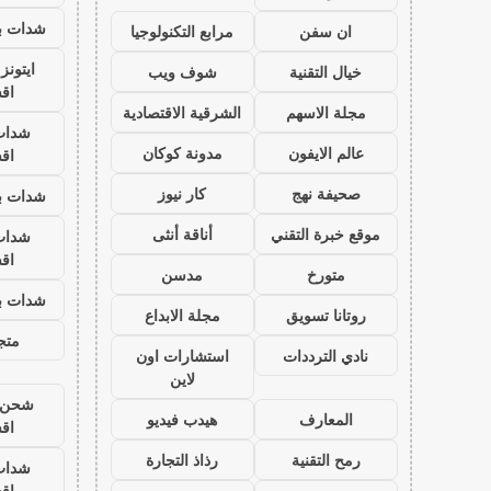
شدات بب
ان سفن
مرابع التكنولوجيا
ايتون
خيال التقنية
شوف ويب
اق
مجلة الاسهم
الشرقية الاقتصادية
شدات
عالم الايفون
مدونة كوكان
اق
صحيفة نهج
كار نيوز
شدات بب
موقع خبرة التقني
أناقة أنثى
شدات
اق
متورخ
مدسن
شدات بب
روتانا تسويق
مجلة الابداع
متجر
نادي الترددات
استشارات اون
لاين
شحن ي
المعارف
هيدب فيديو
اق
رمح التقنية
رذاذ التجارة
شدات
اق