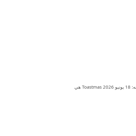
التوستماس جيرالد ساسون النوع: نمط الحياة تاريخ الافراج عنه: 18 يونيو 2026 Toastmas هي