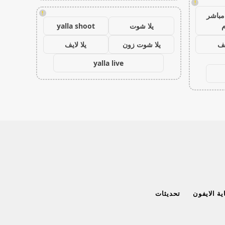
!
!
مباشر
م
يلا شوت
yalla shoot
يف
يلا شوت زون
يلا لايف
yalla live
ة الايفون
تحديثات