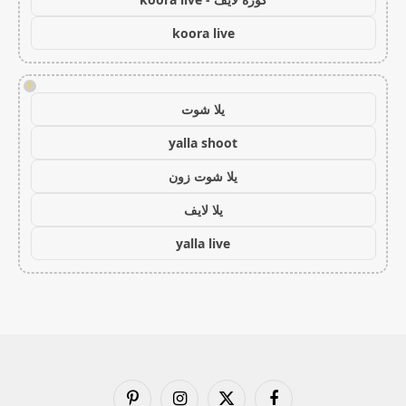
koora live
!
يلا شوت
yalla shoot
يلا شوت زون
يلا لايف
yalla live
فيسبوك
X
الانستغرام
بينتيريست