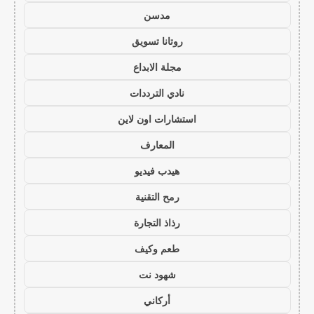
مدسن
روتانا تسويق
مجلة الابداع
نادي الترددات
استشارات اون لاين
المعارف
هيدب فيديو
رمح التقنية
رذاذ التجارة
طعم وكيف
شهود نت
أركاني