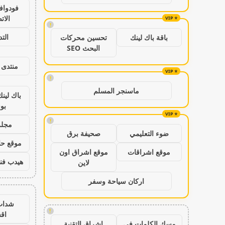
فودواف
الات
!
الت
باقة باك لينك
تحسين محركات
البحث SEO
منتدى 
!
ماسنجر المسلم
باك لين
بو
!
مجلة
ضوء التعليمي
صحيفة برق
موقع حال
موقع اشراقات
موقع اشراق اون
هيدب فن
لاين
اركان سياحة وسفر
شدات
!
اق
مسك الكلمات في
اشراق التقنية