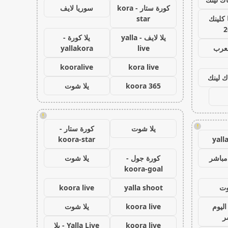
كورة ستار - kora
سوريا لايف
كلينك
star
2
يلا لايف - yalla
يلا كورة -
لعرب
live
yallakora
kooralive
kora live
ك لينك
koora 365
يلا شوت
!
!
يلا شوت
كورة ستار -
koora-star
yall
مباشر
كورة جول -
يلا شوت
koora-goal
وت
yalla shoot
koora live
اليوم
koora live
يلا شوت
ر
koora live
Yalla Live - يلا