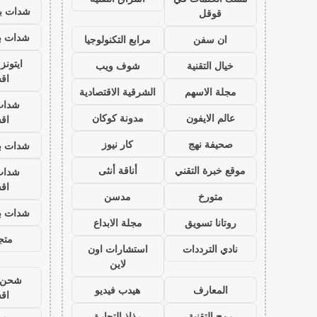
شدات بب
قوقل
شدات بب
ان سفن
مرابع التكنولوجيا
ايتون
خيال التقنية
شوف ويب
اق
مجلة الاسهم
الشرقية الاقتصادية
شدات
عالم الايفون
مدونة كوكان
اق
صحيفة نهج
كار نيوز
شدات بب
موقع خبرة التقني
أناقة أنثى
شدات
اق
متورخ
مدسن
شدات بب
روتانا تسويق
مجلة الابداع
متجر
نادي الترددات
استشارات اون
لاين
شحن ي
المعارف
هيدب فيديو
اق
رمح التقنية
رذاذ التجارة