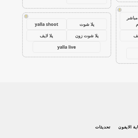
!
!
مباشر
م
يلا شوت
yalla shoot
يف
يلا شوت زون
يلا لايف
yalla live
ة الايفون
تحديثات