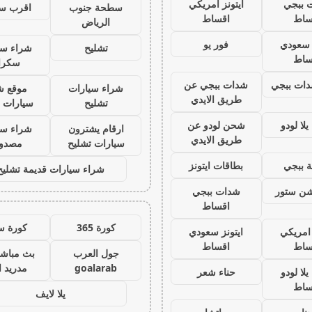
 ببجي
ايتونز امريكي
سطحة جنوب
اقرب س
ساط
اقساط
الرياض
ز سعودي
فور يو
تشليح
شراء سي
ساط
سكرا
ات ببجي
شدات ببجي عن
شراء سيارات
موقع ش
طريق الايدي
تشليح
سيارات 
لا لودو
شحن لودو عن
ارقام يشترون
شراء سي
طريق الايدي
سيارات تشليح
مصدو
 ببجي
بطاقات ايتونز
شراء سيارات قديمة تشليح
يشن ستور
شدات ببجي
اقساط
كورة 365
كورة س
 امريكي
ايتونز سعودي
ساط
اقساط
جول العرب
بث مباشر
goalarab
مدريد ا
لا لودو
حناء شعر
ساط
يلا لايف