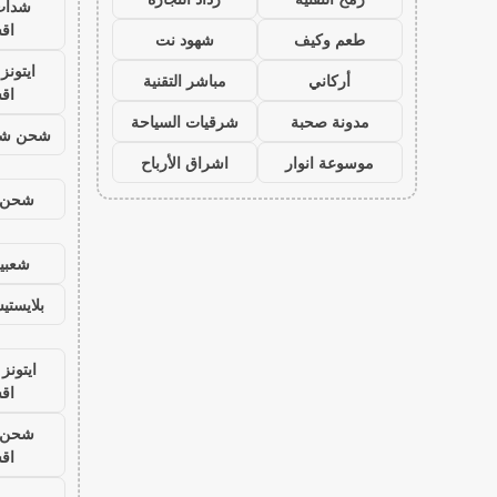
شدات
اق
طعم وكيف
شهود نت
ايتون
أركاني
مباشر التقنية
اق
مدونة صحبة
شرقيات السياحة
شحن شد
موسوعة انوار
اشراق الأرباح
شحن ي
شعبية
بلايست
ايتونز
اق
شحن ي
اق