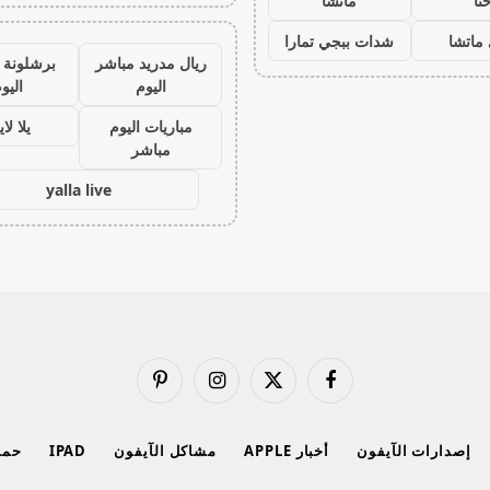
نا
ماتشا
ماتشا
شدات ببجي تمارا
ريال مدريد مباشر
برشلونة 
اليوم
اليو
مباريات اليوم
يلا لا
مباشر
yalla live
فيسبوك
X
الانستغرام
بينتيريست
(Twitter)
إصدارات الآيفون
أخبار APPLE
مشاكل الآيفون
IPAD
حماي