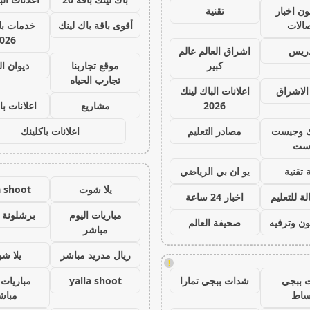
ون اخبار
تقنية
صالات
أقوى باقة باك لينك
خدمات با 
026
دريس
اشراق العالم عالم
كبير
موقع تجاربنا
ديوان ا
تجارب الحياه
الاشراق
اعلانات الباك لينك
2026
مشاريع
اعلانات با
ك وجيست
مصادر التعليم
اعلانات باكلينك
ست
 تقنية
يو ان بي الرياضي
يلا شوت
a shoot
ة للتعليم
اخبار 24 ساعة
مباريات اليوم
برشلونة 
ون وترفيه
صحيفة العالم
مباشر
ريال مدريد مباشر
يلا ش
!
 ببجي
شدات ببجي تمارا
yalla shoot
مباريات 
ساط
مباش