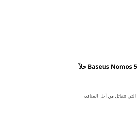
MagSafe Monday: تعد محطة الشحن Baseus Nomos 5-in-1 حلاً
لتي تتقاتل من أجل المنافذ،