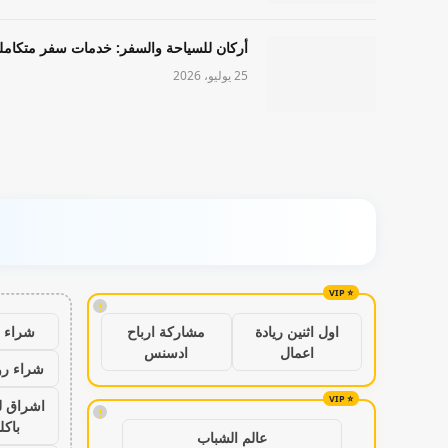
أركان للسياحة والسفر: خدمات سفر متكامل
25 يوليو، 2026
!
شراء ب
اول اثنين ريادة
مشاركة ارباح
اعمال
ادسنس
شراء رو
اشراق ل
!
باكل
عالم الشباب