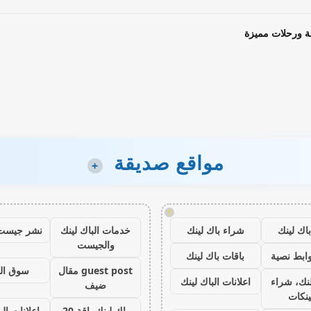
ة ورحلات مميزة
مواقع صديقة
+
!
اك لينك
شراء باك لينك
خدمات الباك لينك
نشر جيست
والجيست
ابط نصية
باقات باك لينك
guest post مقال
سوق ال
نك، شراء
اعلانات الباك لينك
ضيف
ينكات
باك لينك باقة 20
اعلانات الب