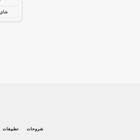
ح
شاي 
شروحات
تطبيقات