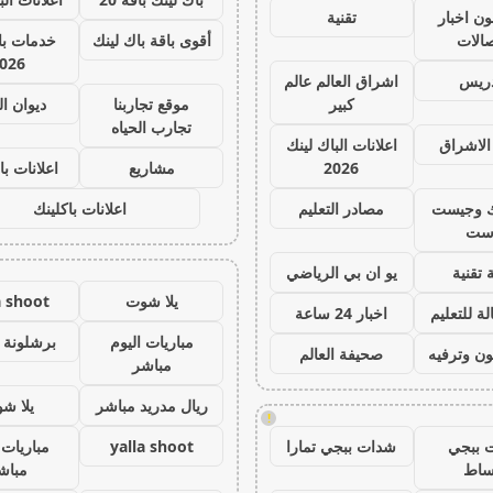
ون اخبار
تقنية
صالات
أقوى باقة باك لينك
خدمات با 
026
دريس
اشراق العالم عالم
كبير
موقع تجاربنا
ديوان ا
تجارب الحياه
الاشراق
اعلانات الباك لينك
2026
مشاريع
اعلانات با
ك وجيست
مصادر التعليم
اعلانات باكلينك
ست
 تقنية
يو ان بي الرياضي
يلا شوت
a shoot
ة للتعليم
اخبار 24 ساعة
مباريات اليوم
برشلونة 
ون وترفيه
صحيفة العالم
مباشر
ريال مدريد مباشر
يلا ش
!
 ببجي
شدات ببجي تمارا
yalla shoot
مباريات 
ساط
مباش