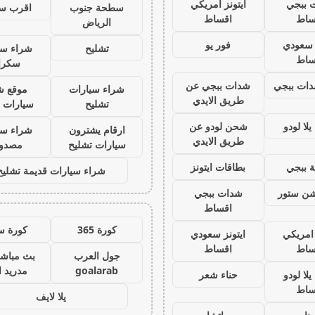
 ببجي
ايتونز امريكي
سطحة جنوب
اقرب س
ساط
اقساط
الرياض
ز سعودي
فور يو
تشليح
شراء سي
ساط
سكرا
ات ببجي
شدات ببجي عن
شراء سيارات
موقع ش
طريق الايدي
تشليح
سيارات 
لا لودو
شحن لودو عن
ارقام يشترون
شراء سي
طريق الايدي
سيارات تشليح
مصدو
 ببجي
بطاقات ايتونز
شراء سيارات قديمة تشليح
يشن ستور
شدات ببجي
اقساط
كورة 365
كورة س
 امريكي
ايتونز سعودي
ساط
اقساط
جول العرب
بث مباشر
goalarab
مدريد ا
لا لودو
حناء شعر
ساط
يلا لايف