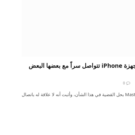
يعتقد رجال الشرطة أن أجهزة iPhone تتواصل سراً مع بعضها البعض
0
تحديث: قام باحث أمني في Mastodon بحل القضية في هذا الشأن، وأثبت أنه لا علاقة له باتصال