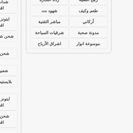
شدات
اق
طعم وكيف
شهود نت
ايتون
أركاني
مباشر التقنية
اق
مدونة صحبة
شرقيات السياحة
شحن شد
موسوعة انوار
اشراق الأرباح
شحن ي
شعبية
بلايست
ايتونز
اق
شحن ي
اق