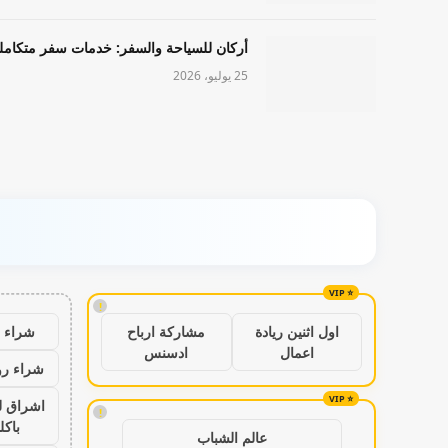
أركان للسياحة والسفر: خدمات سفر متكامل
25 يوليو، 2026
!
شراء ب
اول اثنين ريادة
مشاركة ارباح
اعمال
ادسنس
شراء رو
اشراق ل
!
باكل
عالم الشباب