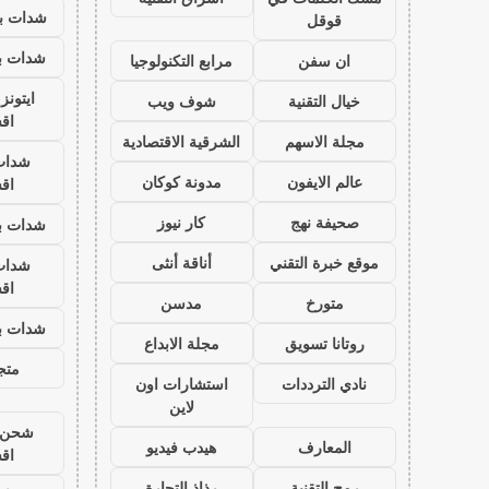
شدات بب
قوقل
شدات بب
ان سفن
مرابع التكنولوجيا
ايتون
خيال التقنية
شوف ويب
اق
مجلة الاسهم
الشرقية الاقتصادية
شدات
عالم الايفون
مدونة كوكان
اق
صحيفة نهج
كار نيوز
شدات بب
موقع خبرة التقني
أناقة أنثى
شدات
اق
متورخ
مدسن
شدات بب
روتانا تسويق
مجلة الابداع
متجر
نادي الترددات
استشارات اون
لاين
شحن ي
المعارف
هيدب فيديو
اق
رمح التقنية
رذاذ التجارة