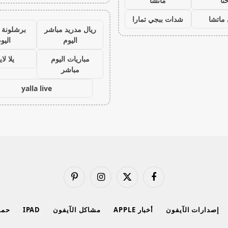
نا
ماتشا
ماتشا
شدات ببجي تمارا
ريال مدريد مباشر
برشلونة 
اليوم
اليو
مباريات اليوم
يلا لا
مباشر
yalla live
فيسبوك
X
الانستغرام
بينتيريست
(Twitter)
إصدارات الآيفون
أخبار APPLE
مشاكل الآيفون
IPAD
حماي