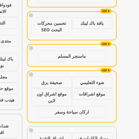
فودواف
الات
!
الت
باقة باك لينك
تحسين محركات
البحث SEO
منتدى 
!
ماسنجر المسلم
باك لين
بو
!
مجلة
ضوء التعليمي
صحيفة برق
موقع حال
موقع اشراقات
موقع اشراق اون
هيدب فن
لاين
اركان سياحة وسفر
شدات
!
اق
مسك الكلمات في
اشراق التقنية