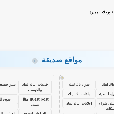
ة ورحلات مميزة
مواقع صديقة
+
!
اك لينك
شراء باك لينك
خدمات الباك لينك
نشر جيست
والجيست
ابط نصية
باقات باك لينك
guest post مقال
سوق ال
نك، شراء
اعلانات الباك لينك
ضيف
ينكات
باك لينك باقة 20
اعلانات الب