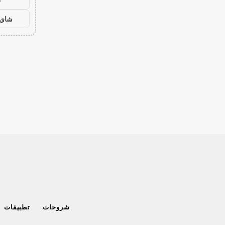
ح
شاي 
شروحات
تطبيقات