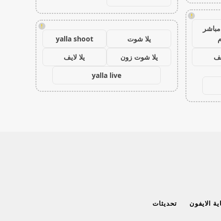
!
!
مباشر
م
يلا شوت
yalla shoot
يف
يلا شوت زون
يلا لايف
yalla live
ة الايفون
تحديثات