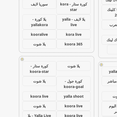
كورة ستار - kora
سوريا لايف
كلينك
star
2
يلا لايف - yalla
يلا كورة -
لعرب
live
yallakora
kooralive
kora live
ك لينك
koora 365
يلا شوت
!
!
يلا شوت
كورة ستار -
koora-star
yall
مباشر
كورة جول -
يلا شوت
koora-goal
وت
yalla shoot
koora live
اليوم
koora live
يلا شوت
ر
koora live
Yalla Live - يلا