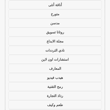
أناقة أنثى
متورخ
مدسن
روتانا تسويق
مجلة الابداع
نادي الترددات
استشارات اون لاين
المعارف
هيدب فيديو
رمح التقنية
رذاذ التجارة
طعم وكيف