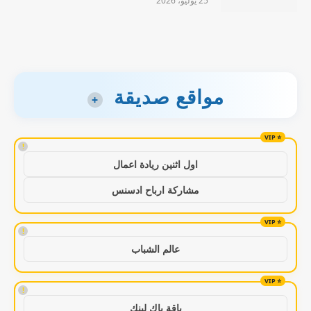
25 يوليو، 2026
مواقع صديقة
+
!
اول اثنين ريادة اعمال
مشاركة ارباح ادسنس
!
عالم الشباب
!
باقة باك لينك