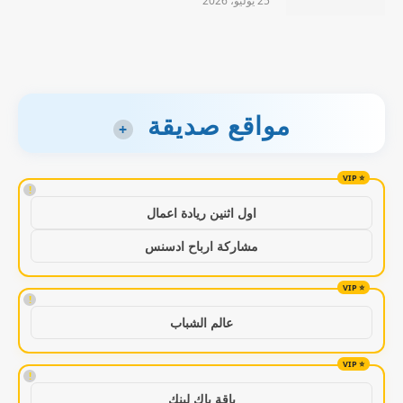
25 يوليو، 2026
مواقع صديقة
+
!
اول اثنين ريادة اعمال
مشاركة ارباح ادسنس
!
عالم الشباب
!
باقة باك لينك