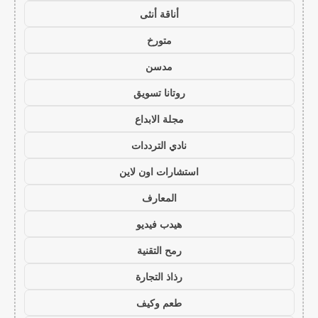
أناقة أنثى
متورخ
مدسن
روتانا تسويق
مجلة الابداع
نادي الترددات
استشارات اون لاين
المعارف
هيدب فيديو
رمح التقنية
رذاذ التجارة
طعم وكيف