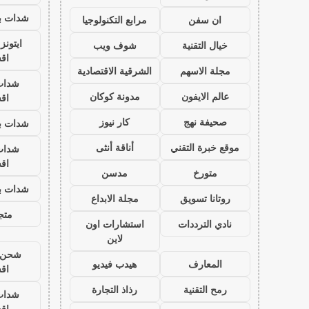
شدات بب
ان سفن
مرابع التكنولوجيا
ايتون
خيال التقنية
شوف ويب
اق
مجلة الاسهم
الشرقية الاقتصادية
شدات
عالم الايفون
مدونة كوكان
اق
صحيفة نهج
كار نيوز
شدات بب
موقع خبرة التقني
أناقة أنثى
شدات
اق
متورخ
مدسن
شدات بب
روتانا تسويق
مجلة الابداع
متجر
نادي الترددات
استشارات اون
لاين
شحن ي
المعارف
هيدب فيديو
اق
رمح التقنية
رذاذ التجارة
شدات
اق