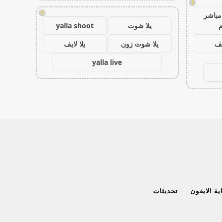
!
!
مباشر
م
يلا شوت
yalla shoot
يف
يلا شوت زون
يلا لايف
yalla live
ة الايفون
تحديثات