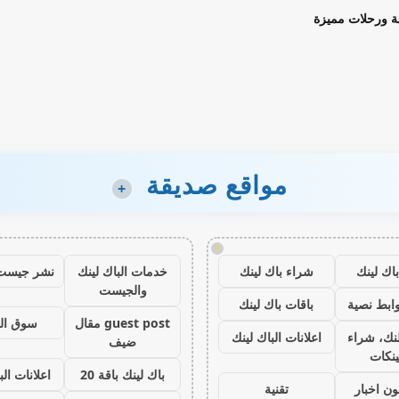
ة ورحلات مميزة
مواقع صديقة
+
!
اك لينك
شراء باك لينك
خدمات الباك لينك
نشر جيست
والجيست
ابط نصية
باقات باك لينك
guest post مقال
سوق ال
نك، شراء
اعلانات الباك لينك
ضيف
ينكات
باك لينك باقة 20
اعلانات الب
ون اخبار
تقنية