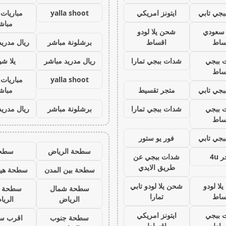
جي تابي
ايتونز امريكي
yalla shoot
مباريات 
مباش
ز سعودي
شحن يلا لودو
ساط
اقساط
برشلونة مباشر
ريال مدريد
 ببجي
شدات ببجي تمارا
ريال مدريد مباشر
يلا ش
ساط
yalla shoot
مباريات 
جي تابي
متجر تقسيط
مباش
 ببجي
شدات ببجي تمارا
برشلونة مباشر
ريال مدريد
ساط
جي تابي
فور يو ستور
سطحة الرياض
سطح
 4u
شدات ببجي عن
طريق الايدي
سطحة بين المدن
سطحة هيد
لا لودو
شحن يلا لودو تابي
سطحة شمال
سطحة 
ساط
تمارا
الرياض
الري
 ببجي
ايتونز امريكي
سطحة جنوب
اقرب س
ساط
اقساط