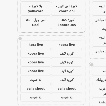
اليوم
كورة اون لاين -
يلا كورة -
ر
koora onl
yallakora
 مباشر
كورة 365 -
اس جول - AS
Goal
kooora 365
وت
اليوم
!
ر
kora live
koora live
 مباشر
كورة لايف
koora live
كورة لايف
koora live
!
ه
كورة لايف
koora live
روليك
كورة لايف
يلا شوت
غرب
yalla shoot
yalla shoot
اض
يلا شوت
يلا شوت
طحة