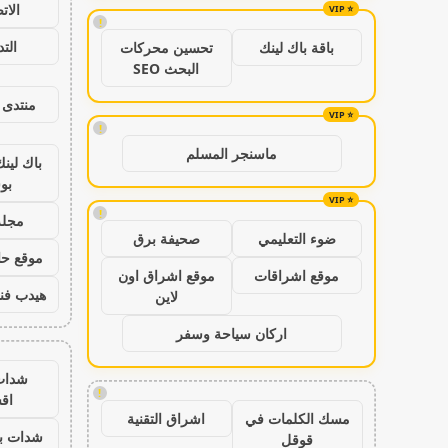
الات
!
الت
باقة باك لينك
تحسين محركات
البحث SEO
منتدى 
!
ماسنجر المسلم
باك لين
بو
!
مجلة
ضوء التعليمي
صحيفة برق
موقع حال
موقع اشراقات
موقع اشراق اون
هيدب فن
لاين
اركان سياحة وسفر
شدات
!
اق
مسك الكلمات في
اشراق التقنية
شدات بب
قوقل