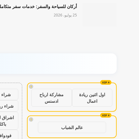
أركان للسياحة والسفر: خدمات سفر متكامل
25 يوليو، 2026
!
شراء ب
اول اثنين ريادة
مشاركة ارباح
اعمال
ادسنس
شراء رو
اشراق ل
!
باكل
عالم الشباب
فودواف