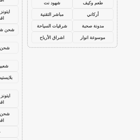
طعم وكيف
شهود نت
ايتون
أركاني
مباشر التقنية
اق
مدونة صحبة
شرقيات السياحة
شحن شد
موسوعة انوار
اشراق الأرباح
شحن ي
شعبية
بلايست
ايتونز
اق
شحن ي
اق
ح