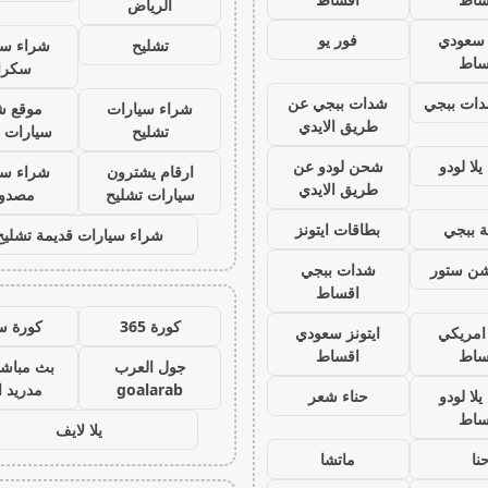
الرياض
ز سعودي
فور يو
تشليح
شراء سي
ساط
سكرا
ات ببجي
شدات ببجي عن
شراء سيارات
موقع ش
طريق الايدي
تشليح
سيارات 
لا لودو
شحن لودو عن
ارقام يشترون
شراء سي
طريق الايدي
سيارات تشليح
مصدو
 ببجي
بطاقات ايتونز
شراء سيارات قديمة تشليح
يشن ستور
شدات ببجي
اقساط
كورة 365
كورة س
 امريكي
ايتونز سعودي
ساط
اقساط
جول العرب
بث مباشر
goalarab
مدريد ا
لا لودو
حناء شعر
ساط
يلا لايف
نا
ماتشا