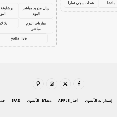
ماتشا
شدات ببجي تمارا
ريال مدريد مباشر
برشلونة 
اليوم
اليو
مباريات اليوم
يلا لا
مباشر
yalla live
فيسبوك
X
الانستغرام
بينتيريست
(Twitter)
إصدارات الآيفون
أخبار APPLE
مشاكل الآيفون
IPAD
حماي