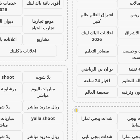
صالات
أقوى باقة باك لينك
خدمات با 
026
دريس
اشراق العالم عالم
كبير
موقع تجاربنا
ديوان ا
تجارب الحياه
الاشراق
اعلانات الباك لينك
2026
مشاريع
اعلانات با
ك وجيست
مصادر التعليم
اعلانات باكلينك
ست
 تقنية
يو ان بي الرياضي
يلا شوت
a shoot
ة للتعليم
اخبار 24 ساعة
مباريات اليوم
برشلونة 
ون وترفيه
صحيفة العالم
مباشر
ريال مدريد مباشر
يلا ش
!
 ببجي
شدات ببجي تمارا
yalla shoot
مباريات 
ساط
مباش
جي تمارا
شدات ببجي تابي
ريال مدريد مباشر
يلا ش