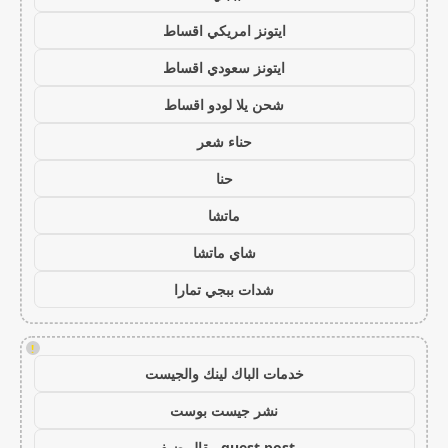
ايتونز امريكي اقساط
ايتونز سعودي اقساط
شحن يلا لودو اقساط
حناء شعر
حنا
ماتشا
شاي ماتشا
شدات ببجي تمارا
!
خدمات الباك لينك والجيست
نشر جيست بوست
guest post مقال ضيف