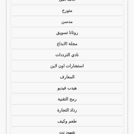
متورخ
مدسن
روتانا تسويق
مجلة الابداع
نادي الترددات
استشارات اون لاين
المعارف
هيدب فيديو
رمح التقنية
رذاذ التجارة
طعم وكيف
شهود نت