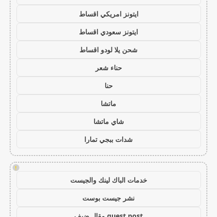
ايتونز امريكي اقساط
ايتونز سعودي اقساط
شحن يلا لودو اقساط
حناء شعر
حنا
ماتشا
شاي ماتشا
شدات ببجي تمارا
!
خدمات الباك لينك والجيست
نشر جيست بوست
guest post مقال ضيف