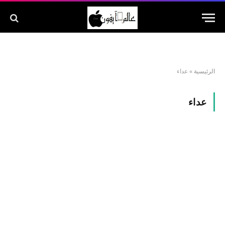
الرئيسية
»
عداء
عداء