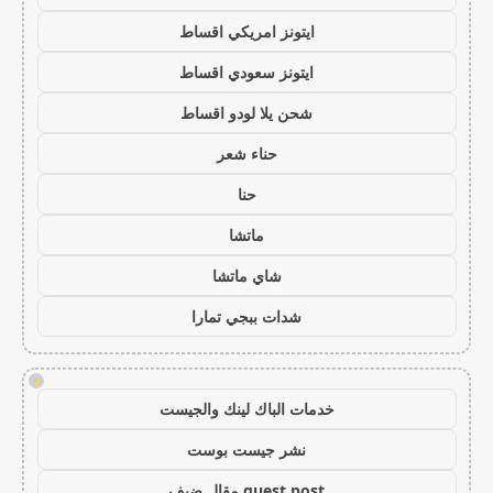
ايتونز امريكي اقساط
ايتونز سعودي اقساط
شحن يلا لودو اقساط
حناء شعر
حنا
ماتشا
شاي ماتشا
شدات ببجي تمارا
!
خدمات الباك لينك والجيست
نشر جيست بوست
guest post مقال ضيف