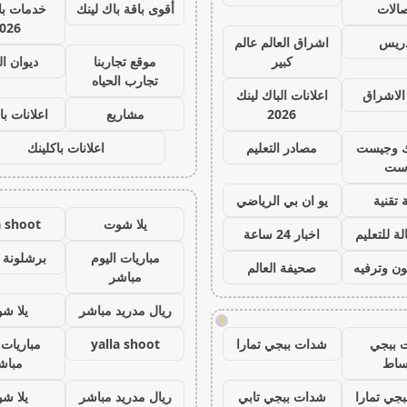
صالات
أقوى باقة باك لينك
خدمات با 
026
دريس
اشراق العالم عالم
كبير
موقع تجاربنا
ديوان ا
تجارب الحياه
الاشراق
اعلانات الباك لينك
2026
مشاريع
اعلانات با
ك وجيست
مصادر التعليم
اعلانات باكلينك
ست
 تقنية
يو ان بي الرياضي
يلا شوت
a shoot
ة للتعليم
اخبار 24 ساعة
مباريات اليوم
برشلونة 
ون وترفيه
صحيفة العالم
مباشر
ريال مدريد مباشر
يلا ش
!
 ببجي
شدات ببجي تمارا
yalla shoot
مباريات 
ساط
مباش
جي تمارا
شدات ببجي تابي
ريال مدريد مباشر
يلا ش