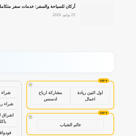
أركان للسياحة والسفر: خدمات سفر متكامل
25 يوليو، 2026
!
شراء ب
اول اثنين ريادة
مشاركة ارباح
اعمال
ادسنس
شراء رو
اشراق ل
!
باكل
عالم الشباب
فودواف