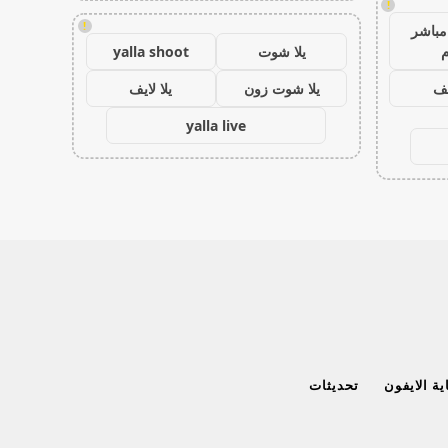
!
!
مباشر
م
يلا شوت
yalla shoot
يف
يلا شوت زون
يلا لايف
yalla live
ة الايفون
تحديثات