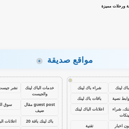
ة ورحلات مميزة
مواقع صديقة
+
!
اك لينك
شراء باك لينك
خدمات الباك لينك
نشر جيست
والجيست
ابط نصية
باقات باك لينك
guest post مقال
سوق ال
نك، شراء
اعلانات الباك لينك
ضيف
ينكات
باك لينك باقة 20
اعلانات الب
ون اخبار
تقنية