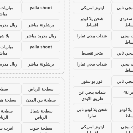
جي تابي
ايتونز امريكي
yalla shoot
مباريات 
مباش
ز سعودي
شحن يلا لودو
ساط
اقساط
برشلونة مباشر
ريال مدريد
 ببجي
شدات ببجي تمارا
ريال مدريد مباشر
يلا ش
ساط
yalla shoot
مباريات 
جي تابي
متجر تقسيط
مباش
 ببجي
شدات ببجي تمارا
برشلونة مباشر
ريال مدريد
ساط
جي تابي
فور يو ستور
سطحة الرياض
سطح
 4u
شدات ببجي عن
طريق الايدي
سطحة بين المدن
سطحة هيد
لا لودو
شحن يلا لودو تابي
سطحة شمال
سطحة 
ساط
تمارا
الرياض
الري
 ببجي
ايتونز امريكي
سطحة جنوب
اقرب س
ساط
اقساط