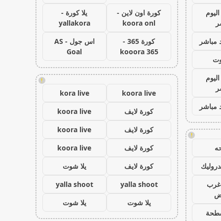
اليوم
كورة اون لاين -
يلا كورة -
ر
koora onl
yallakora
 مباشر
كورة 365 -
اس جول - AS
Goal
kooora 365
وت
اليوم
!
ر
kora live
koora live
 مباشر
كورة لايف
koora live
كورة لايف
koora live
!
ه
كورة لايف
koora live
روليك
كورة لايف
يلا شوت
غرب
yalla shoot
yalla shoot
اض
يلا شوت
يلا شوت
طحة