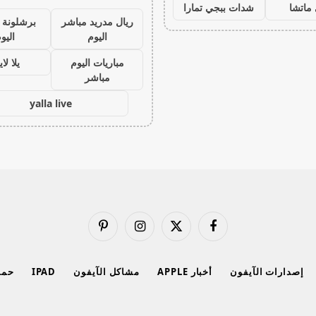
ماتشا
شدات ببجي تمارا
ريال مدريد مباشر
برشلونة 
اليوم
اليو
مباريات اليوم
يلا لا
مباشر
yalla live
فيسبوك
X
الانستغرام
بينتيريست
(Twitter)
إصدارات الآيفون
أخبار APPLE
مشاكل الآيفون
IPAD
حماي