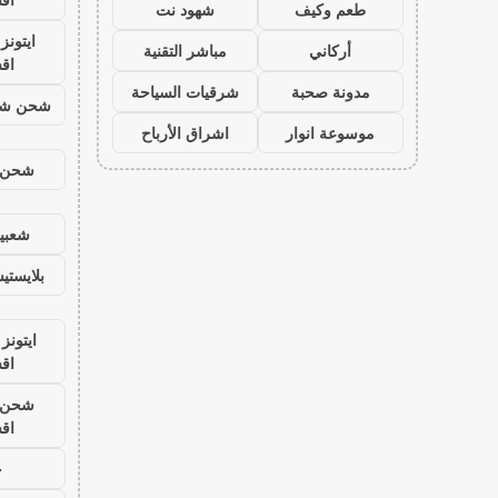
طعم وكيف
شهود نت
ايتون
أركاني
مباشر التقنية
اق
مدونة صحبة
شرقيات السياحة
شحن شد
موسوعة انوار
اشراق الأرباح
شحن ي
شعبية
بلايست
ايتونز
اق
شحن ي
اق
ح