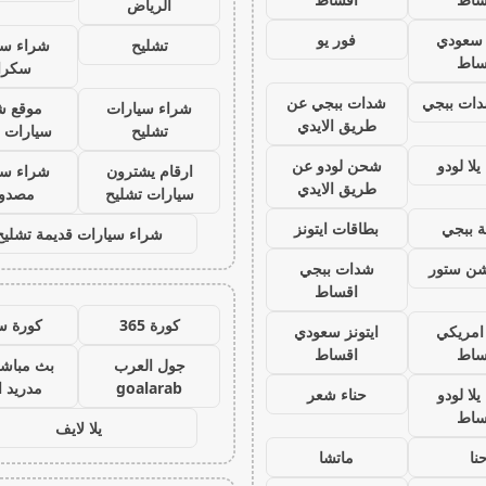
الرياض
ز سعودي
فور يو
تشليح
شراء سي
ساط
سكرا
ات ببجي
شدات ببجي عن
شراء سيارات
موقع ش
طريق الايدي
تشليح
سيارات 
لا لودو
شحن لودو عن
ارقام يشترون
شراء سي
طريق الايدي
سيارات تشليح
مصدو
 ببجي
بطاقات ايتونز
شراء سيارات قديمة تشليح
يشن ستور
شدات ببجي
اقساط
كورة 365
كورة س
 امريكي
ايتونز سعودي
ساط
اقساط
جول العرب
بث مباشر
goalarab
مدريد ا
لا لودو
حناء شعر
ساط
يلا لايف
نا
ماتشا