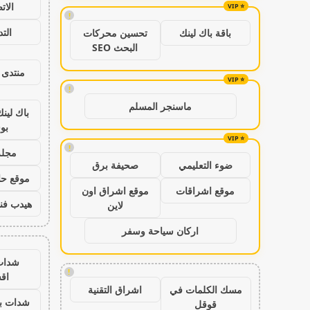
الات
!
الت
باقة باك لينك
تحسين محركات
البحث SEO
منتدى 
!
ماسنجر المسلم
باك لين
بو
!
مجلة
ضوء التعليمي
صحيفة برق
موقع حال
موقع اشراقات
موقع اشراق اون
هيدب فن
لاين
اركان سياحة وسفر
شدات
!
اق
مسك الكلمات في
اشراق التقنية
شدات بب
قوقل