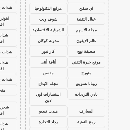
شدات بب
ان سفن
مرابع التكنولوجيا
ايتون
خيال التقنية
شوف ويب
اق
مجلة الاسهم
الشرقية الاقتصادية
شدات
عالم الايفون
مدونة كوكان
اق
صحيفة نهج
كار نيوز
شدات بب
موقع خبرة التقني
أناقة أنثى
شدات
اق
متورخ
مدسن
شدات بب
روتانا تسويق
مجلة الابداع
متجر
نادي الترددات
استشارات اون
لاين
شحن ي
المعارف
هيدب فيديو
اق
رمح التقنية
رذاذ التجارة
شدات
اق