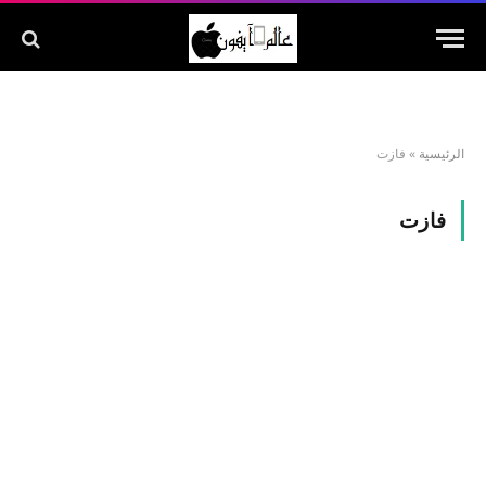
الرئيسية
»
فازت
فازت