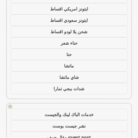
ايتونز امريكي اقساط
ايتونز سعودي اقساط
شحن يلا لودو اقساط
حناء شعر
حنا
ماتشا
شاي ماتشا
شدات ببجي تمارا
!
خدمات الباك لينك والجيست
نشر جيست بوست
guest post مقال ضيف