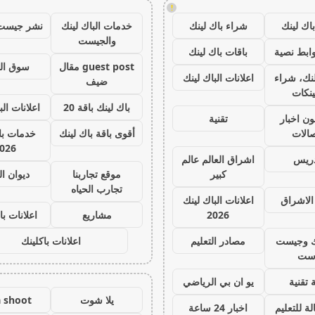
!
اك لينك
شراء باك لينك
خدمات الباك لينك
نشر جيست
والجيست
ابط نصية
باقات باك لينك
guest post مقال
سوق ال
نك، شراء
اعلانات الباك لينك
ضيف
ينكات
باك لينك باقة 20
اعلانات الب
ون اخبار
تقنية
صالات
أقوى باقة باك لينك
خدمات با 
026
دريس
اشراق العالم عالم
كبير
موقع تجاربنا
ديوان ا
تجارب الحياه
الاشراق
اعلانات الباك لينك
2026
مشاريع
اعلانات با
ك وجيست
مصادر التعليم
اعلانات باكلينك
ست
 تقنية
يو ان بي الرياضي
يلا شوت
a shoot
ة للتعليم
اخبار 24 ساعة