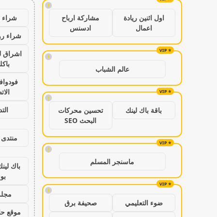
!
شراء ب
اول اثنين ريادة
مشاركة ارباح
اعمال
ادسنس
شراء رو
اشراق ل
!
باكل
عالم الشباب
فودواف
الات
!
الت
باقة باك لينك
تحسين محركات
البحث SEO
منتدى 
!
ماسنجر المسلم
باك لين
بو
!
مجلة
ضوء التعليمي
صحيفة برق
موقع حال