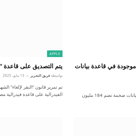
APPLE
عادي موجودة في قاعدة بيانات
يتم التصديق على قاعدة “ا
بواسطة
فريق التحرير
13 مايو، 2025
تم تمرير قانون “النقر لإلغاء” الش
الفيدرالية على قاعدة فيدرالية 
كانت بيانات اعتماد تسجيل الدخول من Apple من بين قاعدة بيانات ضخمة تضم 184 مليون