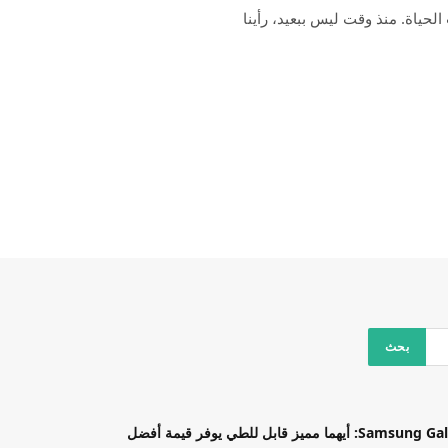
ن Apple في إظهار علامات الحياة. منذ وقت ليس ببعيد، رأينا
بل للطي يوفر قيمة أفضل