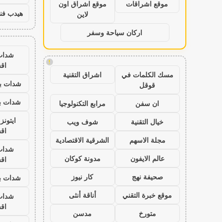
موقع اشراقات
موقع اشراق اون
هيدب فن
لاين
اركان سياحة وسفر
شدات
!
اق
مسك الكلمات في
اشراق التقنية
شدات بب
قوقل
شدات بب
ان سفن
مرابع التكنولوجيا
ايتون
خيال التقنية
شوف ويب
اق
مجلة الاسهم
الشرقية الاقتصادية
شدات
عالم الايفون
مدونة كوكان
اق
صحيفة نهج
كار نيوز
شدات بب
موقع خبرة التقني
أناقة أنثى
شدات
اق
متورخ
مدسن