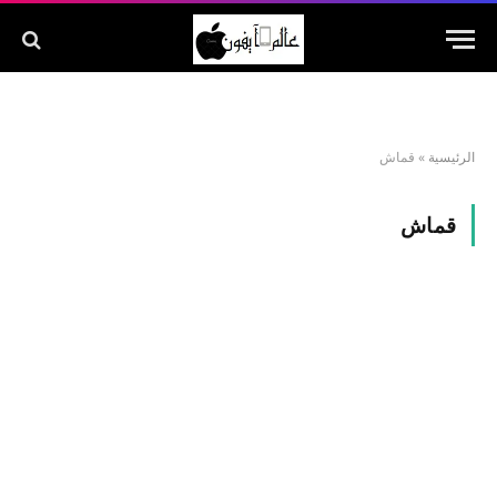
الرئيسية
»
قماش
قماش