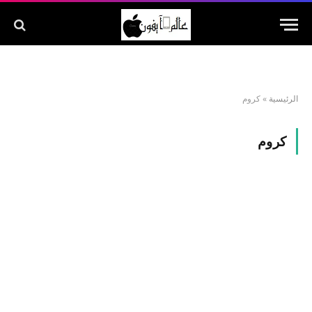
الرئيسية
»
كروم
كروم