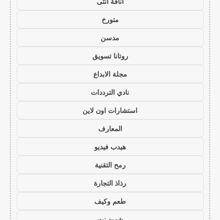
أناقة أنثى
متورخ
مدسن
روتانا تسويق
مجلة الابداع
نادي الترددات
استشارات اون لاين
المعارف
هيدب فيديو
رمح التقنية
رذاذ التجارة
طعم وكيف
شهود نت