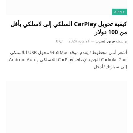
APPLE
كيفية تحويل CarPlay السلكي إلى لاسلكي بأقل
من 100 دولار
بواسطة
فريق التحرير
21 مايو، 2024
0
أشعر أنني محظوظ؟ يقدم موقع 9to5Mac محول USB اللاسلكي
Carlinkit 2air الجديد لإضافة CarPlay اللاسلكي وAndroid Auto
إلى سيارتك! أدخل…