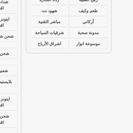
شدات
اق
طعم وكيف
شهود نت
ايتون
أركاني
مباشر التقنية
اق
مدونة صحبة
شرقيات السياحة
شحن شد
موسوعة انوار
اشراق الأرباح
شحن ي
شعبية
بلايست
ايتونز
اق
شحن ي
اق