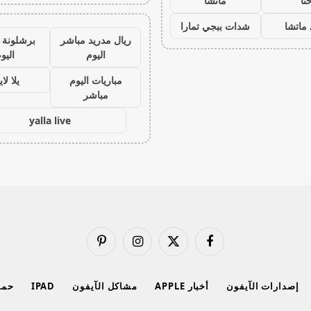
نا
ماتشا
ماتشا
شدات ببجي تمارا
ريال مدريد مباشر
برشلونة 
اليوم
اليو
مباريات اليوم
يلا لا
مباشر
yalla live
فيسبوك
X
الانستغرام
بينتيريست
(Twitter)
إصدارات الآيفون
أخبار APPLE
مشاكل الآيفون
IPAD
حماي