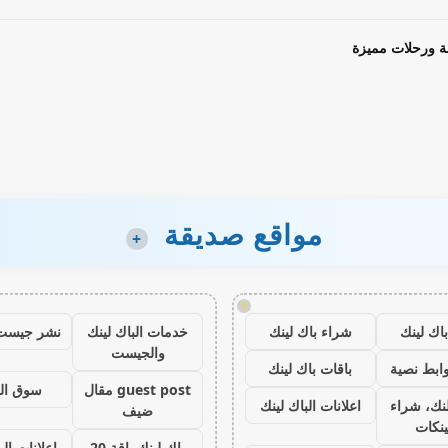
ة ورحلات مميزة
مواقع صديقة
+
!
اك لينك
شراء باك لينك
خدمات الباك لينك
نشر جيست
والجيست
ابط نصية
باقات باك لينك
guest post مقال
سوق ال
نك، شراء
اعلانات الباك لينك
ضيف
ينكات
باك لينك باقة 20
اعلانات الب