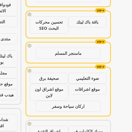
فودواف
الات
!
الت
باقة باك لينك
تحسين محركات
البحث SEO
منتدى 
!
ماسنجر المسلم
باك لين
بو
!
مجلة
ضوء التعليمي
صحيفة برق
موقع حال
موقع اشراقات
موقع اشراق اون
هيدب فن
لاين
اركان سياحة وسفر
شدات
!
اق
مسك الكلمات في
اشراق التقنية