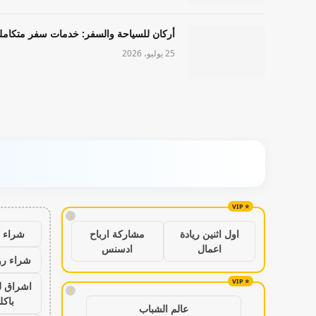
أركان للسياحة والسفر: خدمات سفر متكامل
25 يوليو، 2026
!
شراء ب
اول اثنين ريادة
مشاركة ارباح
اعمال
ادسنس
شراء رو
اشراق ل
!
باكل
عالم الشباب