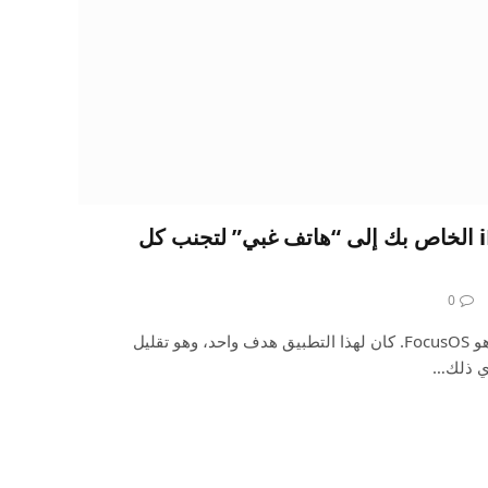
كيفية تحويل جهاز iPhone الخاص بك إلى “هاتف غبي” لتجنب كل
0
أحد تطبيقاتي المفضلة لهذا العام هو FocusOS. كان لهذا التطبيق هدف واحد، وهو تقليل
دي ذلك…