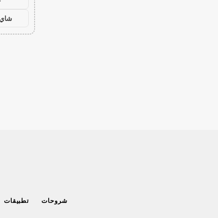
ح
شاي 
شروحات
تطبيقات