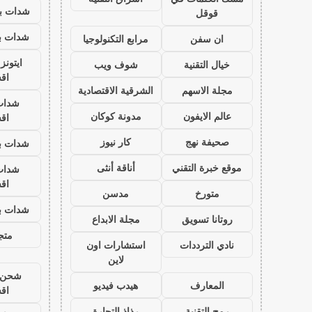
شدات بب
قوقل
شدات بب
ان سفن
مرابع التكنولوجيا
ايتون
خيال التقنية
شوف ويب
اق
مجلة الاسهم
الشرقية الاقتصادية
شدات
عالم الايفون
مدونة كوكان
اق
صحيفة نهج
كار نيوز
شدات بب
موقع خبرة التقني
أناقة أنثى
شدات
اق
متورخ
مدسن
شدات بب
روتانا تسويق
مجلة الابداع
متجر
نادي الترددات
استشارات اون
لاين
شحن ي
المعارف
هيدب فيديو
اق
رمح التقنية
رذاذ التجارة