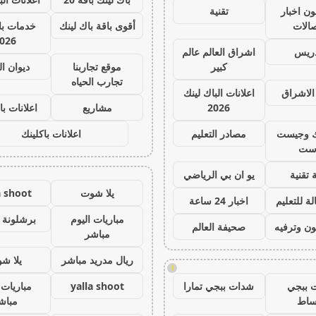
ون اخبار
تقنية
صالات
أقوى باقة باك لينك
خدمات با 
026
دريس
اشراق العالم عالم
كبير
موقع تجاربنا
ديوان ا
تجارب الحياه
الاشراق
اعلانات الباك لينك
2026
مشاريع
اعلانات با
ك وجيست
مصادر التعليم
اعلانات باكلينك
ست
 تقنية
يو ان بي الرياضي
يلا شوت
a shoot
ة للتعليم
اخبار 24 ساعة
مباريات اليوم
برشلونة 
ون وترفيه
صحيفة العالم
مباشر
ريال مدريد مباشر
يلا ش
!
 ببجي
شدات ببجي تمارا
yalla shoot
مباريات 
ساط
مباش