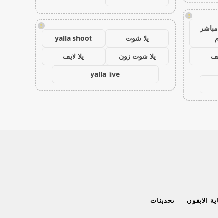
!
!
مباشر
م
يلا شوت
yalla shoot
يف
يلا شوت زون
يلا لايف
yalla live
ة الايفون
تحديثات