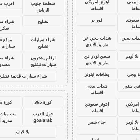
 ببجي
ايتونز امريكي
سطحة جنوب
اقرب س
ساط
اقساط
الرياض
ز سعودي
فور يو
تشليح
شراء سي
ساط
سكرا
ات ببجي
شدات ببجي عن
شراء سيارات
موقع ش
طريق الايدي
تشليح
سيارات 
لا لودو
شحن لودو عن
ارقام يشترون
شراء سي
طريق الايدي
سيارات تشليح
مصدو
 ببجي
بطاقات ايتونز
شراء سيارات قديمة تشليح
يشن ستور
شدات ببجي
اقساط
كورة 365
كورة س
 امريكي
ايتونز سعودي
ساط
اقساط
جول العرب
بث مباشر
goalarab
مدريد ا
لا لودو
حناء شعر
ساط
يلا لايف