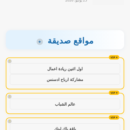
25 يوليو، 2026
مواقع صديقة
+
!
اول اثنين ريادة اعمال
مشاركة ارباح ادسنس
!
عالم الشباب
!
باقة باك لينك