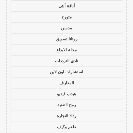
أناقة أنثى
متورخ
مدسن
روتانا تسويق
مجلة الابداع
نادي الترددات
استشارات اون لاين
المعارف
هيدب فيديو
رمح التقنية
رذاذ التجارة
طعم وكيف