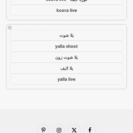
koora live
!
يلا شوت
yalla shoot
يلا شوت زون
يلا لايف
yalla live
فيسبوك
X
الانستغرام
بينتيريست