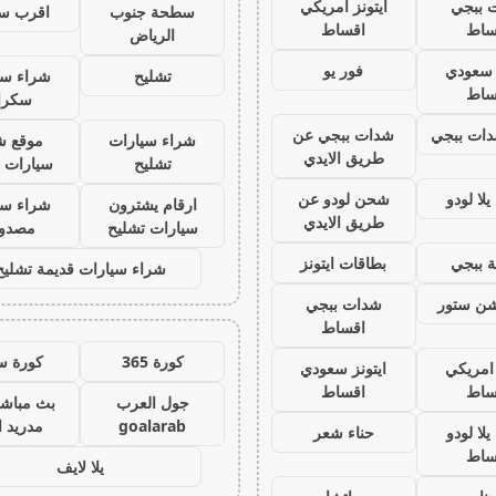
 ببجي
ايتونز امريكي
سطحة جنوب
اقرب س
ساط
اقساط
الرياض
ز سعودي
فور يو
تشليح
شراء سي
ساط
سكرا
ات ببجي
شدات ببجي عن
شراء سيارات
موقع ش
طريق الايدي
تشليح
سيارات 
لا لودو
شحن لودو عن
ارقام يشترون
شراء سي
طريق الايدي
سيارات تشليح
مصدو
 ببجي
بطاقات ايتونز
شراء سيارات قديمة تشليح
يشن ستور
شدات ببجي
اقساط
كورة 365
كورة س
 امريكي
ايتونز سعودي
ساط
اقساط
جول العرب
بث مباشر
goalarab
مدريد ا
لا لودو
حناء شعر
ساط
يلا لايف