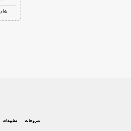
ح
شاي 
شروحات
تطبيقات