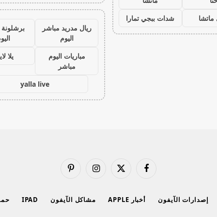
نا
ماتشا
ماتشا
شدات ببجي تمارا
ريال مدريد مباشر
برشلونة 
اليوم
اليو
مباريات اليوم
يلا لا
مباشر
yalla live
فيسبوك
X
الانستغرام
بينتيريست
(Twitter)
إصدارات الآيفون
أخبار APPLE
مشاكل الآيفون
IPAD
حماي