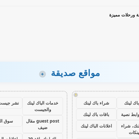
ة ورحلات مميزة
مواقع صديقة
+
!
اك لينك
شراء باك لينك
خدمات الباك لينك
نشر جيست
والجيست
ابط نصية
باقات باك لينك
guest post مقال
سوق ال
نك، شراء
اعلانات الباك لينك
ضيف
ينكات
باك لينك باقة 20
اعلانات الب