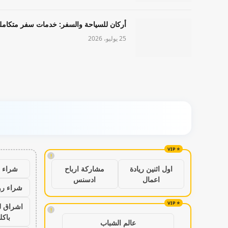
أركان للسياحة والسفر: خدمات سفر متكامل
25 يوليو، 2026
!
شراء ب
اول اثنين ريادة
مشاركة ارباح
اعمال
ادسنس
شراء رو
اشراق ل
!
باكل
عالم الشباب