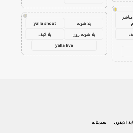
!
!
مباشر
م
يلا شوت
yalla shoot
يف
يلا شوت زون
يلا لايف
yalla live
ة الايفون
تحديثات