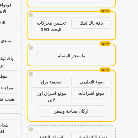
فودواف
الات
!
الت
باقة باك لينك
تحسين محركات
البحث SEO
منتدى 
!
ماسنجر المسلم
باك لين
بو
!
مجلة
ضوء التعليمي
صحيفة برق
موقع حال
موقع اشراقات
موقع اشراق اون
هيدب فن
لاين
اركان سياحة وسفر
شدات
!
اق
مسك الكلمات في
اشراق التقنية