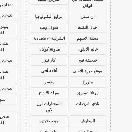
شدات بب
قوقل
شدات بب
ان سفن
مرابع التكنولوجيا
ايتون
خيال التقنية
شوف ويب
اق
مجلة الاسهم
الشرقية الاقتصادية
شدات
عالم الايفون
مدونة كوكان
اق
صحيفة نهج
كار نيوز
شدات بب
موقع خبرة التقني
أناقة أنثى
شدات
اق
متورخ
مدسن
شدات بب
روتانا تسويق
مجلة الابداع
متجر
نادي الترددات
استشارات اون
لاين
شحن ي
المعارف
هيدب فيديو
اق
رمح التقنية
رذاذ التجارة