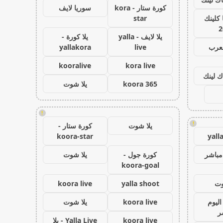
كورة ستار - kora
سوريا لايف
كلينك
star
2
يلا لايف - yalla
يلا كورة -
لعرب
live
yallakora
kooralive
kora live
ك لينك
koora 365
يلا شوت
!
!
يلا شوت
كورة ستار -
koora-star
yall
مباشر
كورة جول -
يلا شوت
koora-goal
وت
yalla shoot
koora live
اليوم
koora live
يلا شوت
ر
koora live
Yalla Live - يلا