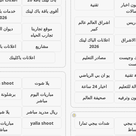
ون اخبار
تقنية
صالات
أقوى باقة باك لينك
خدمات با 
026
دريس
اشراق العالم عالم
كبير
موقع تجاربنا
ديوان ا
تجارب الحياه
الاشراق
اعلانات الباك لينك
2026
مشاريع
اعلانات با
ك وجيست
مصادر التعليم
اعلانات باكلينك
ست
 تقنية
يو ان بي الرياضي
يلا شوت
a shoot
ة للتعليم
اخبار 24 ساعة
مباريات اليوم
برشلونة 
ون وترفيه
صحيفة العالم
مباشر
ريال مدريد مباشر
يلا ش
!
 ببجي
شدات ببجي تمارا
yalla shoot
مباريات 
ساط
مباش