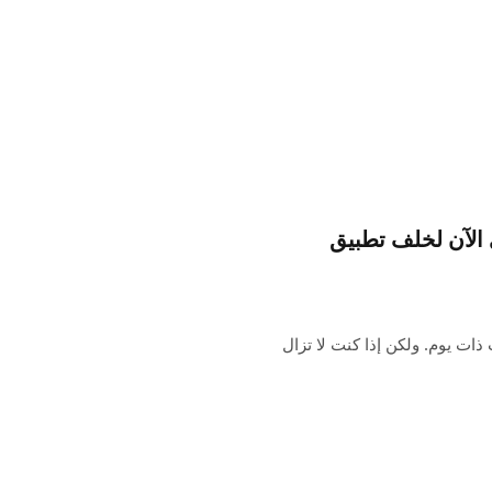
iOS على أفضل حل لـ Apple حتى الآن لخلف تطبيق
ات يوم. ولكن إذا كنت لا تزال