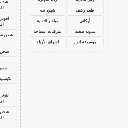
شدات
اق
طعم وكيف
شهود نت
ايتون
أركاني
مباشر التقنية
اق
مدونة صحبة
شرقيات السياحة
شحن شد
موسوعة انوار
اشراق الأرباح
شحن ي
شعبية
بلايست
ايتونز
اق
شحن ي
اق