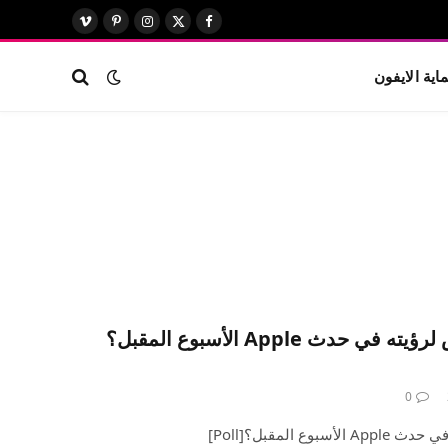
X
فيسبوك
الانستغرام
بينتيريست
فيميو
(Twitter)
اية الايفون
ما هو أكثر ما أنت متحمس لرؤيته في حدث Apple الأسبوع المقبل؟
0
 المقبل؟[Poll]