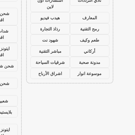
نادي الترددات
استشارات اون
لاين
شحن ي
المعارف
هيدب فيديو
اق
رمح التقنية
رذاذ التجارة
شدات
اق
طعم وكيف
شهود نت
ايتون
أركاني
مباشر التقنية
اق
مدونة صحبة
شرقيات السياحة
شحن شد
موسوعة انوار
اشراق الأرباح
شحن ي
شعبية
بلايست
ايتونز