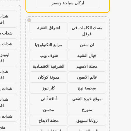
اركان سياحة وسفر
شدات
!
اق
مسك الكلمات في
اشراق التقنية
شدات بب
قوقل
شدات بب
ان سفن
مرابع التكنولوجيا
ايتون
خيال التقنية
شوف ويب
اق
مجلة الاسهم
الشرقية الاقتصادية
شدات
عالم الايفون
مدونة كوكان
اق
صحيفة نهج
كار نيوز
شدات بب
موقع خبرة التقني
أناقة أنثى
شدات
اق
متورخ
مدسن
شدات بب
روتانا تسويق
مجلة الابداع
متجر