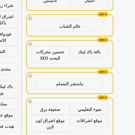
اعمال
ادسنس
شراء رو
اشراق ل
!
باكل
عالم الشباب
فودواف
الات
!
الت
باقة باك لينك
تحسين محركات
البحث SEO
منتدى 
!
ماسنجر المسلم
باك لين
بو
!
مجلة
ضوء التعليمي
صحيفة برق
موقع حال
موقع اشراقات
موقع اشراق اون
هيدب فن
لاين