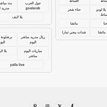
ساط
اقساط
جول العرب
بث مباشر
goalarab
مدريد ا
لا لودو
حناء شعر
ساط
يلا لايف
نا
ماتشا
ماتشا
شدات ببجي تمارا
ريال مدريد مباشر
برشلونة 
اليوم
اليو
مباريات اليوم
يلا لا
مباشر
yalla live