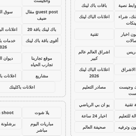
والجيست
ابط نصية
باقات باك لينك
guest post مقال
سوق ال
نك، شراء
اعلانات الباك لينك
ضيف
ينكات
باك لينك باقة 20
اعلانات الب
ون اخبار
تقنية
صالات
أقوى باقة باك لينك
خدمات با 
026
دريس
اشراق العالم عالم
كبير
موقع تجاربنا
ديوان ا
تجارب الحياه
الاشراق
اعلانات الباك لينك
2026
مشاريع
اعلانات با
ك وجيست
مصادر التعليم
اعلانات باكلينك
ست
 تقنية
يو ان بي الرياضي
يلا شوت
a shoot
ة للتعليم
اخبار 24 ساعة
مباريات اليوم
برشلونة 
ون وترفيه
صحيفة العالم
مباشر