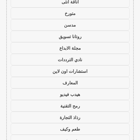
أناقة أنثى
متورخ
مدسن
روتانا تسويق
مجلة الابداع
نادي الترددات
استشارات اون لاين
المعارف
هيدب فيديو
رمح التقنية
رذاذ التجارة
طعم وكيف