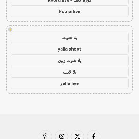
koora live
!
يلا شوت
yalla shoot
يلا شوت زون
يلا لايف
yalla live
فيسبوك
X
الانستغرام
بينتيريست