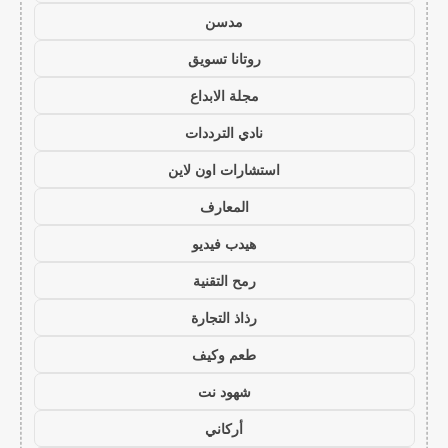
مدسن
روتانا تسويق
مجلة الابداع
نادي الترددات
استشارات اون لاين
المعارف
هيدب فيديو
رمح التقنية
رذاذ التجارة
طعم وكيف
شهود نت
أركاني