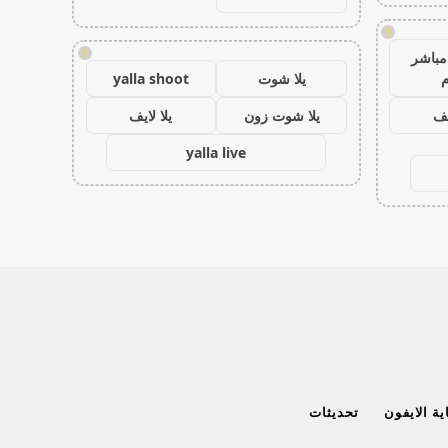
!
!
مباشر
م
يلا شوت
yalla shoot
يف
يلا شوت زون
يلا لايف
yalla live
ة الايفون
تحديثات