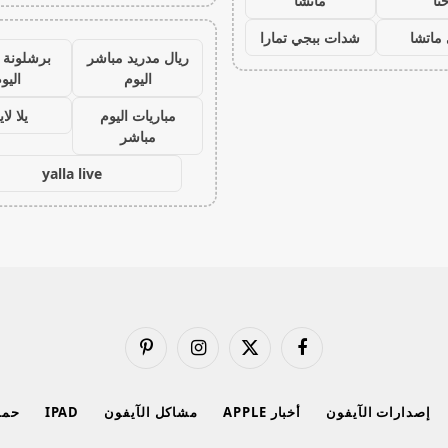
نا
ماتشا
ماتشا
شدات ببجي تمارا
ريال مدريد مباشر
برشلونة 
اليوم
اليو
مباريات اليوم
يلا لا
مباشر
yalla live
فيسبوك
X
الانستغرام
بينتيريست
(Twitter)
إصدارات الآيفون
أخبار APPLE
مشاكل الآيفون
IPAD
حماي