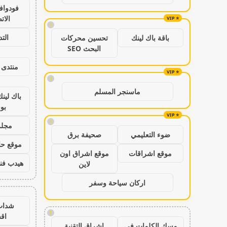
فودواف
الات
!
الت
باقة باك لينك
تحسين محركات
البحث SEO
منتدى 
!
ماسنجر المسلم
باك لين
بو
!
مجلة
ضوء التعليمي
صحيفة برق
موقع حال
موقع اشراقات
موقع اشراق اون
هيدب فن
لاين
اركان سياحة وسفر
شدات
!
اق
مسك الكلمات في
اشراق التقنية