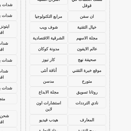
شدات بب
قوقل
شدات بب
ان سفن
مرابع التكنولوجيا
ايتون
خيال التقنية
شوف ويب
اق
مجلة الاسهم
الشرقية الاقتصادية
شدات
عالم الايفون
مدونة كوكان
اق
صحيفة نهج
كار نيوز
شدات بب
موقع خبرة التقني
أناقة أنثى
شدات
اق
متورخ
مدسن
شدات بب
روتانا تسويق
مجلة الابداع
متجر
نادي الترددات
استشارات اون
لاين
شحن ي
المعارف
هيدب فيديو
اق
رمح التقنية
رذاذ التجارة