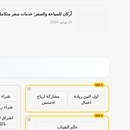
أركان للسياحة والسفر: خدمات سفر متكامل
25 يوليو، 2026
!
شراء ب
اول اثنين ريادة
مشاركة ارباح
اعمال
ادسنس
شراء رو
اشراق ل
!
باكل
عالم الشباب