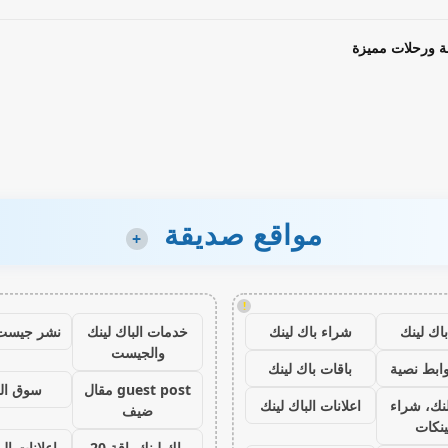
ة ورحلات مميزة
مواقع صديقة
+
!
اك لينك
شراء باك لينك
خدمات الباك لينك
نشر جيست
والجيست
ابط نصية
باقات باك لينك
guest post مقال
سوق ال
نك، شراء
اعلانات الباك لينك
ضيف
ينكات
باك لينك باقة 20
اعلانات الب