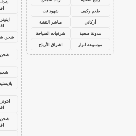
شدات
اق
طعم وكيف
شهود نت
ايتون
أركاني
مباشر التقنية
اق
مدونة صحبة
شرقيات السياحة
شحن شد
موسوعة انوار
اشراق الأرباح
شحن ي
شعبية
بلايست
ايتونز
اق
شحن ي
اق