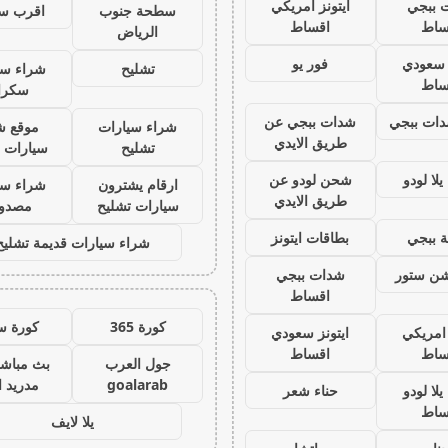
 ببجي
ايتونز امريكي
سطحة جنوب
اقرب س
ساط
اقساط
الرياض
ز سعودي
فور يو
تشليح
شراء سي
ساط
سكرا
ات ببجي
شدات ببجي عن
شراء سيارات
موقع ش
طريق الايدي
تشليح
سيارات 
لا لودو
شحن لودو عن
ارقام يشترون
شراء سي
طريق الايدي
سيارات تشليح
مصدو
 ببجي
بطاقات ايتونز
شراء سيارات قديمة تشليح
يشن ستور
شدات ببجي
اقساط
كورة 365
كورة س
 امريكي
ايتونز سعودي
ساط
اقساط
جول العرب
بث مباشر
goalarab
مدريد ا
لا لودو
حناء شعر
ساط
يلا لايف