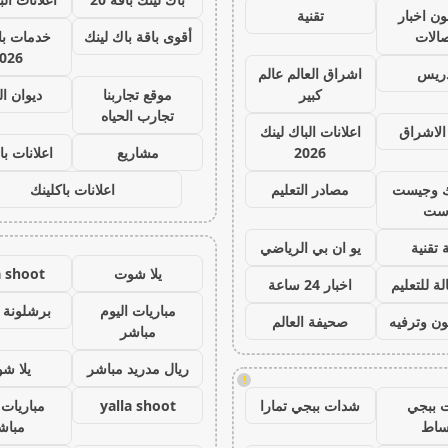
ون اخبار
تقنية
صالات
أقوى باقة باك لينك
خدمات با 
026
دريس
اشراق العالم عالم
كبير
موقع تجاربنا
ديوان ا
تجارب الحياه
الاشراق
اعلانات الباك لينك
2026
مشاريع
اعلانات با
ك وجيست
مصادر التعليم
اعلانات باكلينك
ست
 تقنية
يو ان بي الرياضي
يلا شوت
a shoot
ة للتعليم
اخبار 24 ساعة
مباريات اليوم
برشلونة 
ون وترفيه
صحيفة العالم
مباشر
ريال مدريد مباشر
يلا ش
!
 ببجي
شدات ببجي تمارا
yalla shoot
مباريات 
ساط
مباش