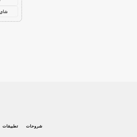
ح
شاي 
شروحات
تطبيقات