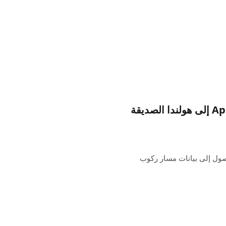
تصل مسارات ركوب الدراجات عبر خرائط Apple إلى هولندا الصديقة
ي خرائط Apple في هولندا الوصول إلى بيانات مسار ركوب