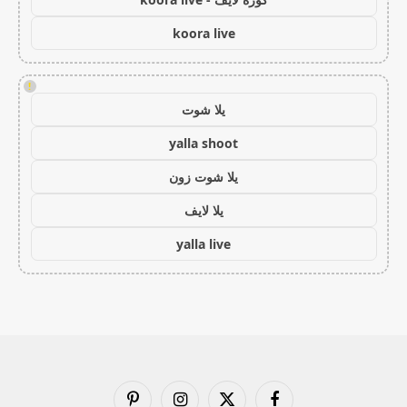
koora live
!
يلا شوت
yalla shoot
يلا شوت زون
يلا لايف
yalla live
فيسبوك
X
الانستغرام
بينتيريست