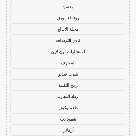
مدسن
روتانا تسويق
مجلة الابداع
نادي الترددات
استشارات اون لاين
المعارف
هيدب فيديو
رمح التقنية
رذاذ التجارة
طعم وكيف
شهود نت
أركاني