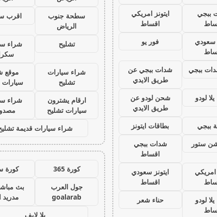
 ببجي
ايتونز امريكي
سطحة جنوب
اقرب س
ساط
اقساط
الرياض
ز سعودي
فور يو
تشليح
شراء سي
ساط
سكرا
ات ببجي
شدات ببجي عن
شراء سيارات
موقع ش
طريق الايدي
تشليح
سيارات 
لا لودو
شحن لودو عن
ارقام يشترون
شراء سي
طريق الايدي
سيارات تشليح
مصدو
 ببجي
بطاقات ايتونز
شراء سيارات قديمة تشليح
يشن ستور
شدات ببجي
اقساط
كورة 365
كورة س
 امريكي
ايتونز سعودي
ساط
اقساط
جول العرب
بث مباشر
goalarab
مدريد ا
لا لودو
حناء شعر
ساط
يلا لايف