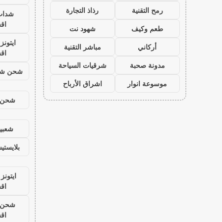
رمح التقنية
رذاذ التجارة
شدات
اق
طعم وكيف
شهود نت
ايتون
أركاني
مباشر التقنية
اق
مدونة صحبة
شرقيات السياحة
شحن شد
موسوعة انوار
اشراق الأرباح
شحن ي
شعبية
بلايست
ايتونز
اق
شحن ي
اق