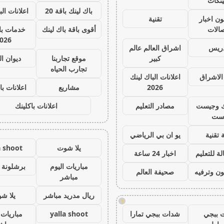
ينكات
باك لينك باقة 20
اعلانات الب
ون اخبار
تقنية
صالات
أقوى باقة باك لينك
خدمات با 
026
دريس
اشراق العالم عالم
كبير
موقع تجاربنا
ديوان ا
تجارب الحياه
الاشراق
اعلانات الباك لينك
2026
مشاريع
اعلانات با
ك وجيست
مصادر التعليم
اعلانات باكلينك
ست
 تقنية
يو ان بي الرياضي
يلا شوت
a shoot
ة للتعليم
اخبار 24 ساعة
مباريات اليوم
برشلونة 
ون وترفيه
صحيفة العالم
مباشر
ريال مدريد مباشر
يلا ش
!
 ببجي
شدات ببجي تمارا
yalla shoot
مباريات 