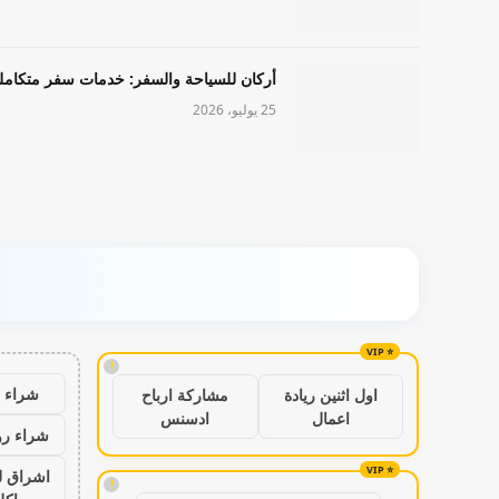
أركان للسياحة والسفر: خدمات سفر متكامل
25 يوليو، 2026
!
شراء ب
اول اثنين ريادة
مشاركة ارباح
اعمال
ادسنس
شراء رو
اشراق ل
!