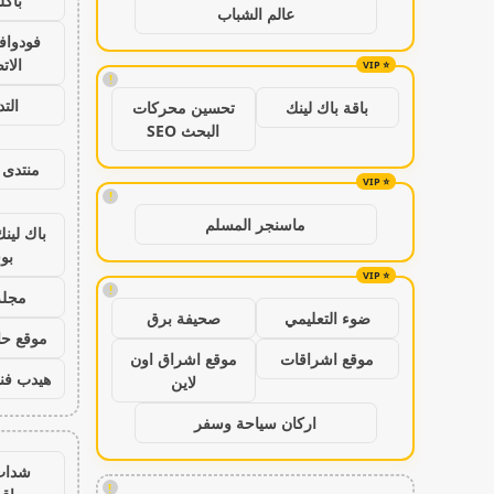
باكل
عالم الشباب
فودواف
الات
!
الت
باقة باك لينك
تحسين محركات
البحث SEO
منتدى 
!
ماسنجر المسلم
باك لين
بو
!
مجلة
ضوء التعليمي
صحيفة برق
موقع حال
موقع اشراقات
موقع اشراق اون
هيدب فن
لاين
اركان سياحة وسفر
شدات
!