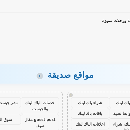
ة ورحلات مميزة
مواقع صديقة
+
!
اك لينك
شراء باك لينك
خدمات الباك لينك
نشر جيست
والجيست
ابط نصية
باقات باك لينك
guest post مقال
سوق ال
نك، شراء
اعلانات الباك لينك
ضيف