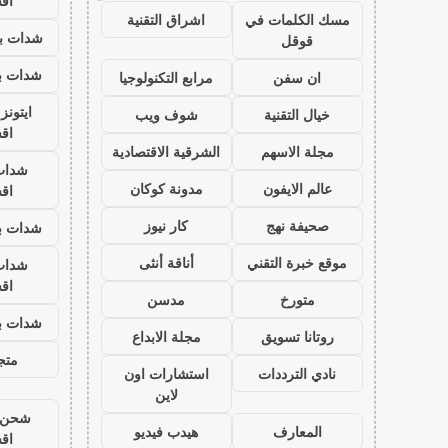
اق
مسك الكلمات في
اشراق التقنية
شدات بب
قوقل
شدات بب
ان سفن
مرابع التكنولوجيا
ايتون
خيال التقنية
شوف ويب
اق
مجلة الاسهم
الشرقية الاقتصادية
شدات
عالم الايفون
مدونة كوكان
اق
صحيفة نهج
كار نيوز
شدات بب
موقع خبرة التقني
أناقة أنثى
شدات
اق
متورخ
مدسن
شدات بب
روتانا تسويق
مجلة الابداع
متجر
نادي الترددات
استشارات اون
لاين
شحن ي
المعارف
هيدب فيديو
اق