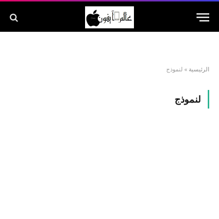
الرئيسية
»
لنموذج
لنموذج