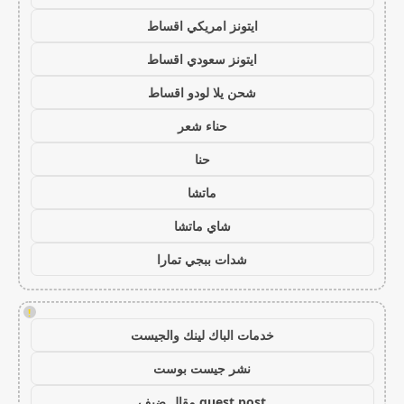
ايتونز امريكي اقساط
ايتونز سعودي اقساط
شحن يلا لودو اقساط
حناء شعر
حنا
ماتشا
شاي ماتشا
شدات ببجي تمارا
!
خدمات الباك لينك والجيست
نشر جيست بوست
guest post مقال ضيف