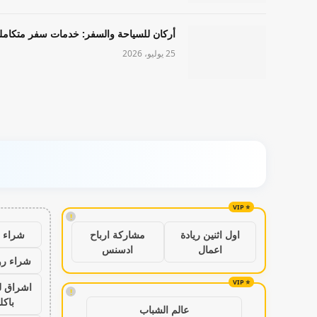
أركان للسياحة والسفر: خدمات سفر متكامل
25 يوليو، 2026
!
شراء ب
اول اثنين ريادة
مشاركة ارباح
اعمال
ادسنس
شراء رو
اشراق ل
!
باكل
عالم الشباب