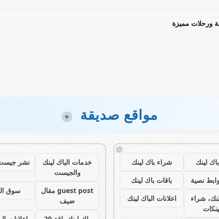
ة ورحلات مميزة
مواقع صديقة
+
!
اك لينك
شراء باك لينك
خدمات الباك لينك
نشر جيست
والجيست
ابط نصية
باقات باك لينك
guest post مقال
سوق ال
نك، شراء
اعلانات الباك لينك
ضيف
ينكات
باك لينك باقة 20
اعلانات الب