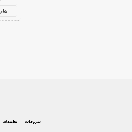
ح
شاي 
شروحات
تطبيقات