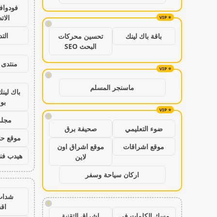
فودواف
الات
!
الت
باقة باك لينك
تحسين محركات
البحث SEO
منتدى 
!
ماسنجر المسلم
باك لين
بو
!
مجلة
ضوء التعليمي
صحيفة برق
موقع حال
موقع اشراقات
موقع اشراق اون
هيدب فن
لاين
اركان سياحة وسفر
شدات
!
اق
مسك الكلمات في
اشراق التقنية