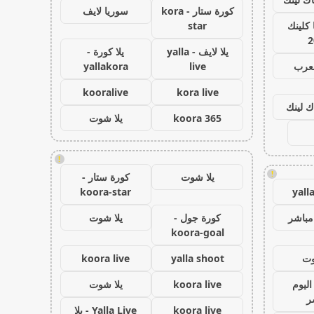
كورة ستار - kora
سوريا لايف
كلينك
star
2
يلا لايف - yalla
يلا كورة -
لعرب
live
yallakora
kooralive
kora live
ك لينك
koora 365
يلا شوت
!
!
يلا شوت
كورة ستار -
koora-star
yall
مباشر
كورة جول -
يلا شوت
koora-goal
وت
yalla shoot
koora live
اليوم
koora live
يلا شوت
ر
koora live
Yalla Live - يلا