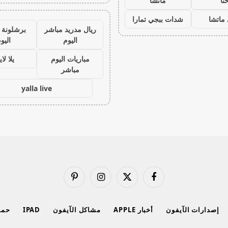
نا
ماتشا
ماتشا
شدات ببجي تمارا
ريال مدريد مباشر
برشلونة 
اليوم
اليو
مباريات اليوم
يلا لا
مباشر
yalla live
فيسبوك
X
الانستغرام
بينتيريست
(Twitter)
إصدارات الآيفون
أخبار APPLE
مشاكل الآيفون
IPAD
حماي