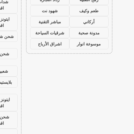
شدات
اق
طعم وكيف
شهود نت
ايتون
أركاني
مباشر التقنية
اق
مدونة صحبة
شرقيات السياحة
شحن شد
موسوعة انوار
اشراق الأرباح
شحن ي
شعبية
بلايست
ايتونز
اق
شحن ي
اق