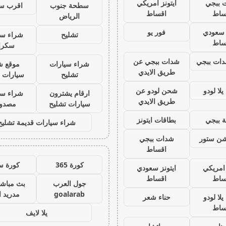
 ببجي
ايتونز امريكي
سطحة جنوب
اقرب س
ساط
اقساط
الرياض
ز سعودي
فور يو
تشليح
شراء سي
ساط
سكرا
ات ببجي
شدات ببجي عن
شراء سيارات
موقع ش
طريق الايدي
تشليح
سيارات 
لا لودو
شحن لودو عن
ارقام يشترون
شراء سي
طريق الايدي
سيارات تشليح
مصدو
 ببجي
بطاقات ايتونز
شراء سيارات قديمة تشليح
يشن ستور
شدات ببجي
اقساط
كورة 365
كورة س
 امريكي
ايتونز سعودي
ساط
اقساط
جول العرب
بث مباشر
goalarab
مدريد ا
لا لودو
حناء شعر
ساط
يلا لايف