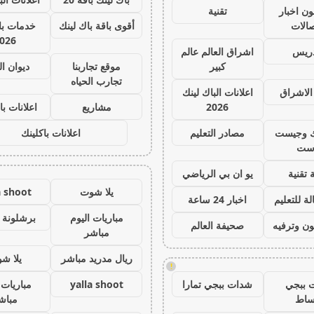
ون اخبار
تقنية
صالات
أقوى باقة باك لينك
خدمات با 
026
دريس
اشراق العالم عالم
كبير
موقع تجاربنا
ديوان ا
تجارب الحياه
الاشراق
اعلانات الباك لينك
2026
مشاريع
اعلانات با
ك وجيست
مصادر التعليم
اعلانات باكلينك
ست
 تقنية
يو ان بي الرياضي
يلا شوت
a shoot
ة للتعليم
اخبار 24 ساعة
مباريات اليوم
برشلونة 
ون وترفيه
صحيفة العالم
مباشر
ريال مدريد مباشر
يلا ش
!
 ببجي
شدات ببجي تمارا
yalla shoot
مباريات 
ساط
مباش