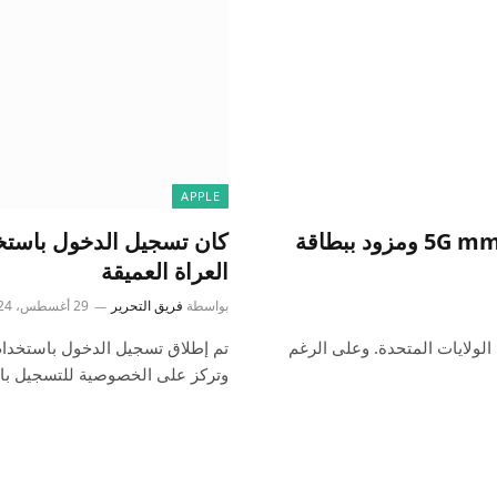
APPLE
لا يزال هاتف iPhone 16 المزود بتقنية 5G mmWave ومزود ببطاقة
العراة العميقة
بواسطة
فريق التحرير
29 أغسطس، 2024
ارات eSIM فقط للعملاء في الولايات المتحدة. وعلى الرغم
وتركز على الخصوصية للتسجيل ب