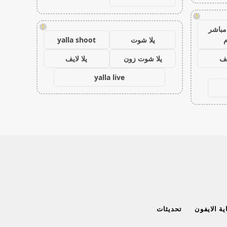
!
!
مباشر
م
يلا شوت
yalla shoot
يف
يلا شوت زون
يلا لايف
yalla live
ة الايفون
تحديثات