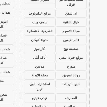
شدات بب
قوقل
شدات بب
ان سفن
مرابع التكنولوجيا
ايتون
خيال التقنية
شوف ويب
اق
مجلة الاسهم
الشرقية الاقتصادية
شدات
عالم الايفون
مدونة كوكان
اق
صحيفة نهج
كار نيوز
شدات بب
موقع خبرة التقني
أناقة أنثى
شدات
اق
متورخ
مدسن
شدات بب
روتانا تسويق
مجلة الابداع
متجر
نادي الترددات
استشارات اون
لاين
شحن ي
المعارف
هيدب فيديو
اق
رمح التقنية
رذاذ التجارة