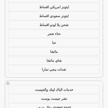
ايتونز امريكي اقساط
ايتونز سعودي اقساط
شحن يلا لودو اقساط
حناء شعر
حنا
ماتشا
شاي ماتشا
شدات ببجي تمارا
!
خدمات الباك لينك والجيست
نشر جيست بوست
guest post مقال ضيف