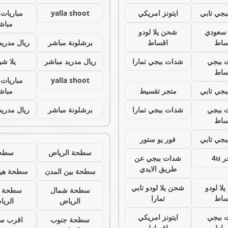
جي تابي
ايتونز امريكي
yalla shoot
مباريات 
مباش
ز سعودي
شحن يلا لودو
ساط
اقساط
برشلونة مباشر
ريال مدريد
 ببجي
شدات ببجي تمارا
ريال مدريد مباشر
يلا ش
ساط
yalla shoot
مباريات 
جي تابي
متجر تقسيط
مباش
 ببجي
شدات ببجي تمارا
برشلونة مباشر
ريال مدريد
ساط
جي تابي
فور يو ستور
سطحة الرياض
سطح
 4u
شدات ببجي عن
طريق الايدي
سطحة بين المدن
سطحة هيد
لا لودو
شحن يلا لودو تابي
سطحة شمال
سطحة 
ساط
تمارا
الرياض
الري
 ببجي
ايتونز امريكي
سطحة جنوب
اقرب س
ساط
اقساط