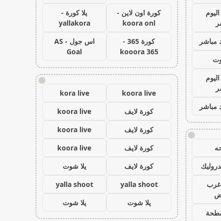
اليوم
كورة اون لاين -
يلا كورة -
ر
koora onl
yallakora
 مباشر
كورة 365 -
اس جول - AS
Goal
kooora 365
وت
اليوم
!
ر
kora live
koora live
 مباشر
كورة لايف
koora live
كورة لايف
koora live
!
ه
كورة لايف
koora live
روليك
كورة لايف
يلا شوت
غرب
yalla shoot
yalla shoot
اض
يلا شوت
يلا شوت
طحة