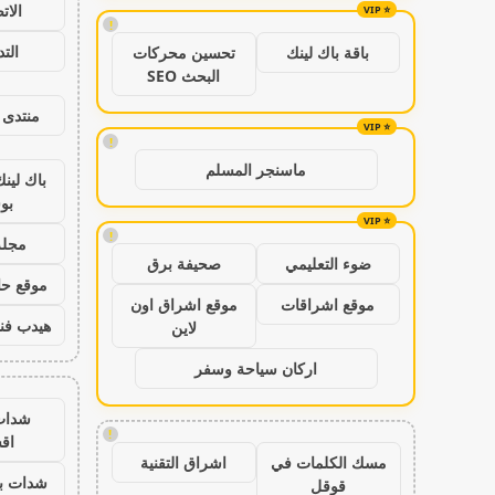
الات
!
الت
باقة باك لينك
تحسين محركات
البحث SEO
منتدى 
!
ماسنجر المسلم
باك لين
بو
!
مجلة
ضوء التعليمي
صحيفة برق
موقع حال
موقع اشراقات
موقع اشراق اون
هيدب فن
لاين
اركان سياحة وسفر
شدات
!
اق
مسك الكلمات في
اشراق التقنية
شدات بب
قوقل