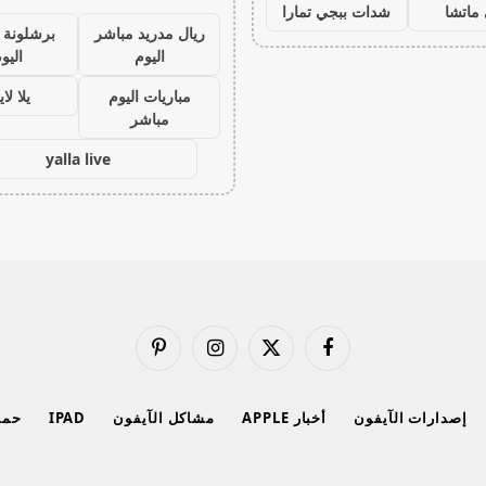
ماتشا
شدات ببجي تمارا
ريال مدريد مباشر
برشلونة 
اليوم
اليو
مباريات اليوم
يلا لا
مباشر
yalla live
فيسبوك
X
الانستغرام
بينتيريست
(Twitter)
إصدارات الآيفون
أخبار APPLE
مشاكل الآيفون
IPAD
حماي