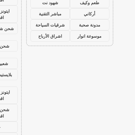
طعم وكيف
شهود نت
ايتون
أركاني
مباشر التقنية
اق
مدونة صحبة
شرقيات السياحة
شحن شد
موسوعة انوار
اشراق الأرباح
شحن ي
شعبية
بلايست
ايتونز
اق
شحن ي
اق
ح