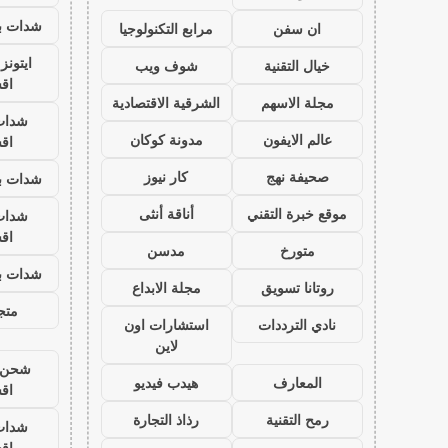
شدات بب
ان سفن
مرابع التكنولوجيا
ايتون
خيال التقنية
شوف ويب
اق
مجلة الاسهم
الشرقية الاقتصادية
شدات
عالم الايفون
مدونة كوكان
اق
صحيفة نهج
كار نيوز
شدات بب
موقع خبرة التقني
أناقة أنثى
شدات
اق
متورخ
مدسن
شدات بب
روتانا تسويق
مجلة الابداع
متجر
نادي الترددات
استشارات اون
لاين
شحن ي
المعارف
هيدب فيديو
اق
رمح التقنية
رذاذ التجارة
شدات
اق