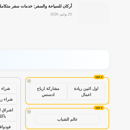
أركان للسياحة والسفر: خدمات سفر متكامل
25 يوليو، 2026
!
شراء ب
اول اثنين ريادة
مشاركة ارباح
اعمال
ادسنس
شراء رو
اشراق ل
!
باكل
عالم الشباب
فودواف