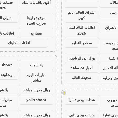
صالات
أقوى باقة باك لينك
خدمات با 
026
دريس
اشراق العالم عالم
كبير
موقع تجاربنا
ديوان ا
تجارب الحياه
الاشراق
اعلانات الباك لينك
2026
مشاريع
اعلانات با
ك وجيست
مصادر التعليم
اعلانات باكلينك
ست
 تقنية
يو ان بي الرياضي
يلا شوت
a shoot
ة للتعليم
اخبار 24 ساعة
مباريات اليوم
برشلونة 
ون وترفيه
صحيفة العالم
مباشر
ريال مدريد مباشر
يلا ش
!
 ببجي
شدات ببجي تمارا
yalla shoot
مباريات 
ساط
مباش
جي تمارا
شدات ببجي تابي
ريال مدريد مباشر
يلا ش