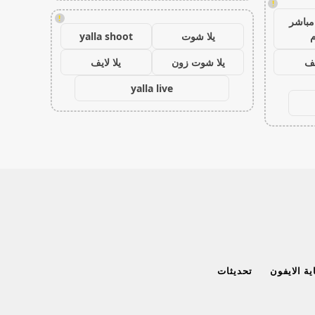
!
!
مباشر
م
يلا شوت
yalla shoot
يف
يلا شوت زون
يلا لايف
yalla live
ة الايفون
تحديثات