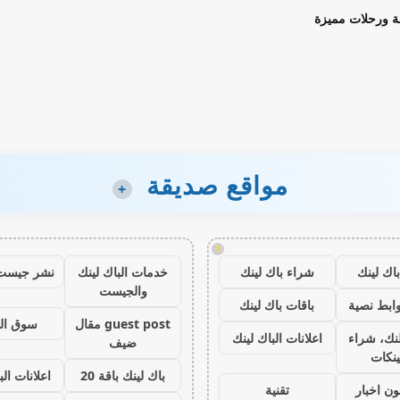
ة ورحلات مميزة
مواقع صديقة
+
!
اك لينك
شراء باك لينك
خدمات الباك لينك
نشر جيست
والجيست
ابط نصية
باقات باك لينك
guest post مقال
سوق ال
نك، شراء
اعلانات الباك لينك
ضيف
ينكات
باك لينك باقة 20
اعلانات الب
ون اخبار
تقنية