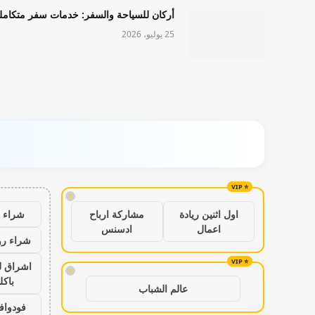
أركان للسياحة والسفر: خدمات سفر متكامل
25 يوليو، 2026
!
شراء ب
اول اثنين ريادة
مشاركة ارباح
اعمال
ادسنس
شراء رو
اشراق ل
!
باكل
عالم الشباب
فودواف