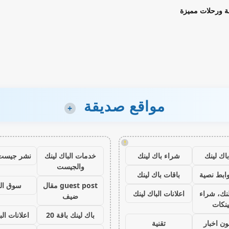
ة ورحلات مميزة
مواقع صديقة
+
!
اك لينك
شراء باك لينك
خدمات الباك لينك
نشر جيست
والجيست
ابط نصية
باقات باك لينك
guest post مقال
سوق ال
نك، شراء
اعلانات الباك لينك
ضيف
ينكات
باك لينك باقة 20
اعلانات الب
ون اخبار
تقنية