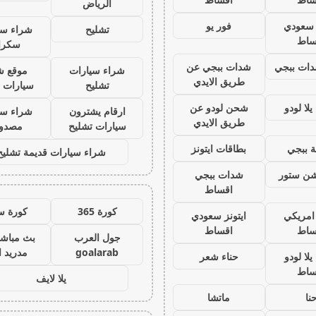
الرياض
ز سعودي
فور يو
تشليح
شراء سي
ساط
سكرا
ات ببجي
شدات ببجي عن
شراء سيارات
موقع ش
طريق الايدي
تشليح
سيارات 
لا لودو
شحن لودو عن
ارقام يشترون
شراء سي
طريق الايدي
سيارات تشليح
مصدو
 ببجي
بطاقات ايتونز
شراء سيارات قديمة تشليح
يشن ستور
شدات ببجي
اقساط
كورة 365
كورة س
 امريكي
ايتونز سعودي
ساط
اقساط
جول العرب
بث مباشر
goalarab
مدريد ا
لا لودو
حناء شعر
ساط
يلا لايف
نا
ماتشا