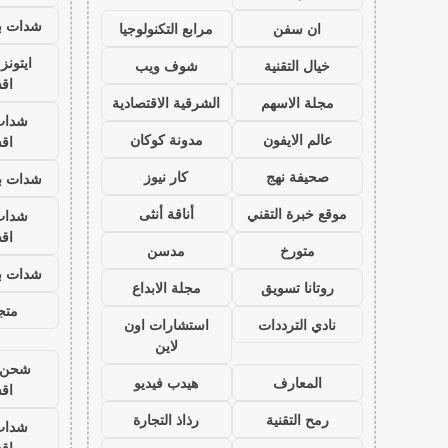
شدات بب
ان سفن
مرابع التكنولوجيا
ايتون
خيال التقنية
شوف ويب
اق
مجلة الاسهم
الشرقية الاقتصادية
شدات
عالم الايفون
مدونة كوكان
اق
صحيفة نهج
كار نيوز
شدات بب
موقع خبرة التقني
أناقة أنثى
شدات
اق
متورخ
مدسن
شدات بب
روتانا تسويق
مجلة الابداع
متجر
نادي الترددات
استشارات اون
لاين
شحن ي
المعارف
هيدب فيديو
اق
رمح التقنية
رذاذ التجارة
شدات
اق