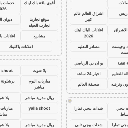
صالات
أقوى باقة باك لينك
خدمات با 
026
دريس
اشراق العالم عالم
كبير
موقع تجاربنا
ديوان ا
تجارب الحياه
الاشراق
اعلانات الباك لينك
2026
مشاريع
اعلانات با
ك وجيست
مصادر التعليم
اعلانات باكلينك
ست
 تقنية
يو ان بي الرياضي
يلا شوت
a shoot
ة للتعليم
اخبار 24 ساعة
مباريات اليوم
برشلونة 
ون وترفيه
صحيفة العالم
مباشر
ريال مدريد مباشر
يلا ش
!
 ببجي
شدات ببجي تمارا
yalla shoot
مباريات 
ساط
مباش
جي تمارا
شدات ببجي تابي
ريال مدريد مباشر
يلا ش