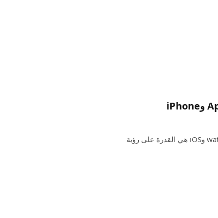
إحدى ميزات الصحة واللياقة البدنية المفيدة في نظامي watchOS وiOS هي القدرة على رؤية