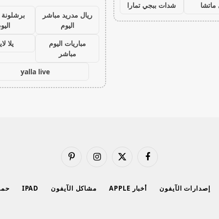
ماتشا
شدات ببجي تمارا
ريال مدريد مباشر
برشلونة 
اليوم
اليو
مباريات اليوم
يلا لا
مباشر
yalla live
فيسبوك
X
الانستغرام
بينتيريست
(Twitter)
إصدارات الآيفون
أخبار APPLE
مشاكل الآيفون
IPAD
حماي