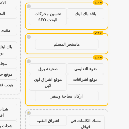
الات
!
الت
باقة باك لينك
تحسين محركات
البحث SEO
منتدى 
!
ماسنجر المسلم
باك لين
بو
!
مجلة
ضوء التعليمي
صحيفة برق
موقع حال
موقع اشراقات
موقع اشراق اون
هيدب فن
لاين
اركان سياحة وسفر
شدات
!
اق
مسك الكلمات في
اشراق التقنية
شدات بب
قوقل