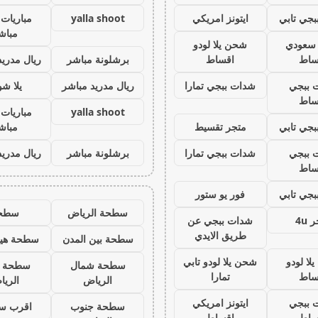
جي تابي
ايتونز امريكي
yalla shoot
مباريات 
مباش
ز سعودي
شحن يلا لودو
ساط
اقساط
برشلونة مباشر
ريال مدريد
 ببجي
شدات ببجي تمارا
ريال مدريد مباشر
يلا ش
ساط
yalla shoot
مباريات 
جي تابي
متجر تقسيط
مباش
 ببجي
شدات ببجي تمارا
برشلونة مباشر
ريال مدريد
ساط
جي تابي
فور يو ستور
سطحة الرياض
سطح
 4u
شدات ببجي عن
طريق الايدي
سطحة بين المدن
سطحة هيد
لا لودو
شحن يلا لودو تابي
سطحة شمال
سطحة 
ساط
تمارا
الرياض
الري
 ببجي
ايتونز امريكي
سطحة جنوب
اقرب س
ساط
اقساط