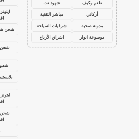
طعم وكيف
شهود نت
ايتون
أركاني
مباشر التقنية
اق
مدونة صحبة
شرقيات السياحة
شحن شد
موسوعة انوار
اشراق الأرباح
شحن ي
شعبية
بلايست
ايتونز
اق
شحن ي
اق
ح