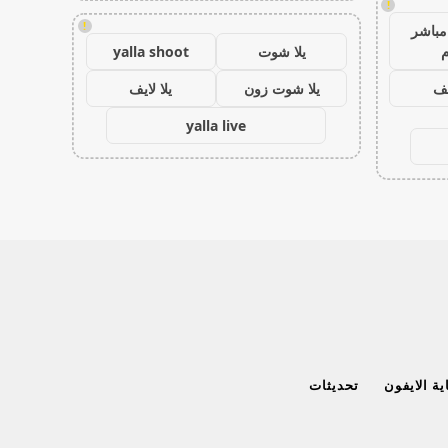
!
!
مباشر
م
يلا شوت
yalla shoot
يف
يلا شوت زون
يلا لايف
yalla live
ة الايفون
تحديثات