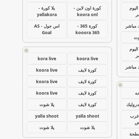
اليوم
كورة اون لاين -
يلا كورة -
ر
koora onl
yallakora
 مباشر
كورة 365 -
اس جول - AS
Goal
kooora 365
وت
اليوم
!
ر
kora live
koora live
 مباشر
كورة لايف
koora live
كورة لايف
koora live
!
ه
كورة لايف
koora live
روليك
كورة لايف
يلا شوت
غرب
yalla shoot
yalla shoot
اض
يلا شوت
يلا شوت
طحة