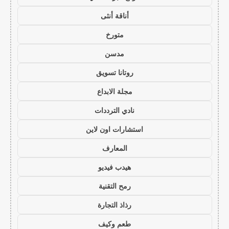
أناقة أنثى
متورخ
مدسن
روتانا تسويق
مجلة الابداع
نادي الترددات
استشارات اون لاين
المعارف
هيدب فيديو
رمح التقنية
رذاذ التجارة
طعم وكيف