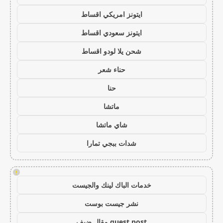
ايتونز امريكي اقساط
ايتونز سعودي اقساط
شحن يلا لودو اقساط
حناء شعر
حنا
ماتشا
شاي ماتشا
شدات ببجي تمارا
!
خدمات الباك لينك والجيست
نشر جيست بوست
guest post مقال ضيف