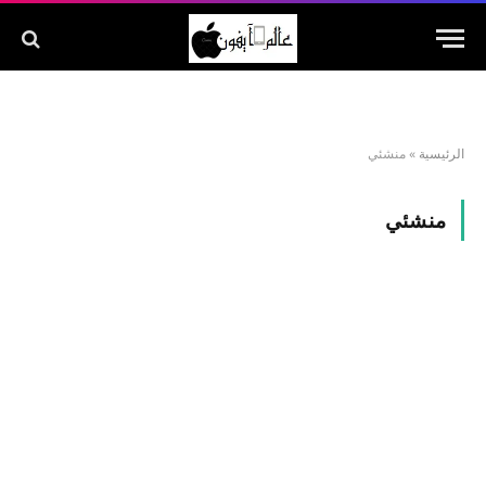
الرئيسية
»
منشئي
منشئي