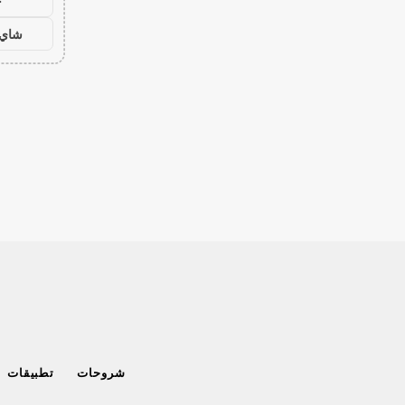
ح
شاي 
شروحات
تطبيقات