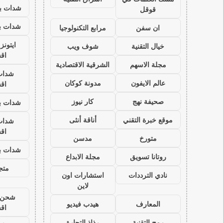
شدات بب
قوقل
شدات بب
ان سفن
مرابع التكنولوجيا
ايتون
خيال التقنية
شوف ويب
اق
مجلة الاسهم
الشرقية الاقتصادية
شدات
عالم الايفون
مدونة كوكان
اق
صحيفة نهج
كار نيوز
شدات بب
موقع خبرة التقني
أناقة أنثى
شدات
اق
متورخ
مدسن
شدات بب
روتانا تسويق
مجلة الابداع
متجر
نادي الترددات
استشارات اون
لاين
شحن ي
المعارف
هيدب فيديو
اق
رمح التقنية
رذاذ التجارة