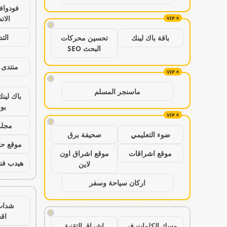
فودواف
الات
!
الت
باقة باك لينك
تحسين محركات
البحث SEO
منتدى 
!
ماسنجر المسلم
باك لين
بو
!
مجلة
ضوء التعليمي
صحيفة برق
موقع حال
موقع اشراقات
موقع اشراق اون
هيدب فن
لاين
اركان سياحة وسفر
شدات
!
اق
مسك الكلمات في
اشراق التقنية