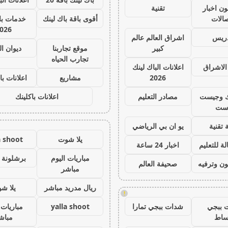
ون اخبار
تقنية
صالات
أقوى باقة باك لينك
خدمات با 
026
دريس
اشراق العالم عالم
كبير
موقع تجاربنا
ديوان ا
تجارب الحياه
الاشراق
اعلانات الباك لينك
2026
مشاريع
اعلانات با
ك وجيست
مصادر التعليم
اعلانات باكلينك
ست
 تقنية
يو ان بي الرياضي
يلا شوت
a shoot
ة للتعليم
اخبار 24 ساعة
مباريات اليوم
برشلونة 
ون وترفيه
صحيفة العالم
مباشر
ريال مدريد مباشر
يلا ش
!
 ببجي
شدات ببجي تمارا
yalla shoot
مباريات 
ساط
مباش