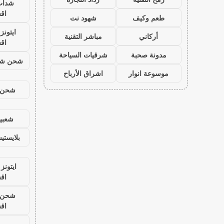
شدات
اق
طعم وكيف
شهود نت
ايتون
أركاني
مباشر التقنية
اق
مدونة صحبة
شرقيات السياحة
شحن شد
موسوعة انوار
اشراق الأرباح
شحن ي
شعبية
بلايست
ايتونز
اق
شحن ي
اق