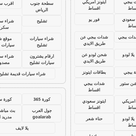
 ببجي
ايتونز امريكي
سطحة جنوب
اقرب س
ساط
اقساط
الرياض
ز سعودي
فور يو
تشليح
شراء سي
ساط
سكرا
ات ببجي
شدات ببجي عن
شراء سيارات
موقع ش
طريق الايدي
تشليح
سيارات 
لا لودو
شحن لودو عن
ارقام يشترون
شراء سي
طريق الايدي
سيارات تشليح
مصدو
 ببجي
بطاقات ايتونز
شراء سيارات قديمة تشليح
يشن ستور
شدات ببجي
اقساط
كورة 365
كورة س
 امريكي
ايتونز سعودي
ساط
اقساط
جول العرب
بث مباشر
goalarab
مدريد ا
لا لودو
حناء شعر
ساط
يلا لايف