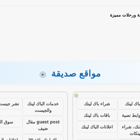
ة ورحلات مميزة
مواقع صديقة
+
!
اك لينك
شراء باك لينك
خدمات الباك لينك
نشر جيست
والجيست
ابط نصية
باقات باك لينك
guest post مقال
سوق ال
نك، شراء
اعلانات الباك لينك
ضيف
ينكات
باك لينك باقة 20
اعلانات الب