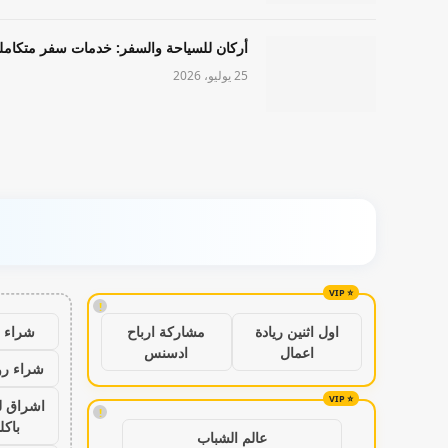
أركان للسياحة والسفر: خدمات سفر متكامل
25 يوليو، 2026
!
شراء ب
اول اثنين ريادة
مشاركة ارباح
اعمال
ادسنس
شراء رو
اشراق ل
!
باكل
عالم الشباب