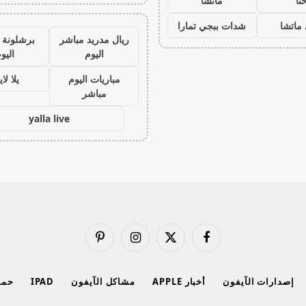
نا
ماتشا
ماتشا
شدات ببجي تمارا
ريال مدريد مباشر
برشلونة 
اليوم
اليو
مباريات اليوم
يلا لا
مباشر
yalla live
فيسبوك
X
الانستغرام
بينتيريست
(Twitter)
إصدارات الآيفون
أخبار APPLE
مشاكل الآيفون
IPAD
حماي