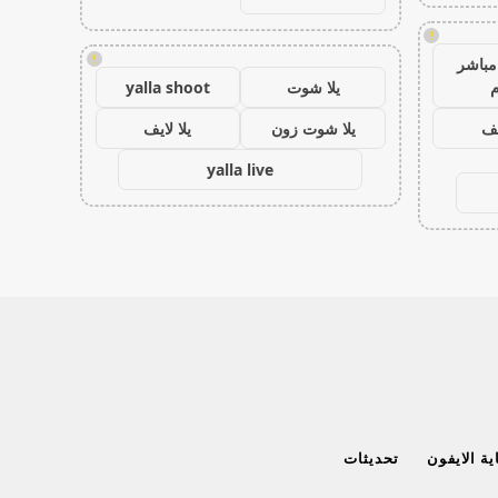
!
!
مباشر
م
يلا شوت
yalla shoot
يف
يلا شوت زون
يلا لايف
yalla live
ة الايفون
تحديثات