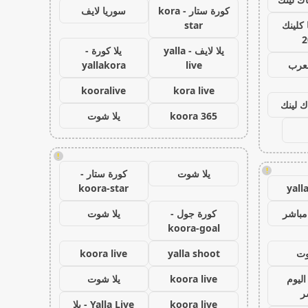
كورة ستار - kora
سوريا لايف
كلينك
star
2
يلا لايف - yalla
يلا كورة -
لعرب
live
yallakora
kooralive
kora live
ك لينك
koora 365
يلا شوت
!
!
يلا شوت
كورة ستار -
koora-star
yall
مباشر
كورة جول -
يلا شوت
koora-goal
وت
yalla shoot
koora live
اليوم
koora live
يلا شوت
ر
koora live
Yalla Live - يلا