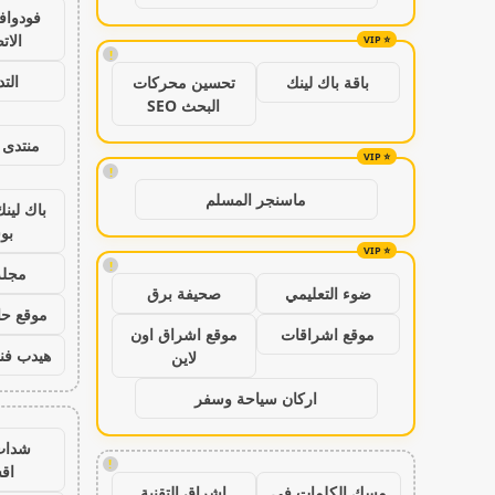
فودواف
الات
!
الت
باقة باك لينك
تحسين محركات
البحث SEO
منتدى 
!
ماسنجر المسلم
باك لين
بو
!
مجلة
ضوء التعليمي
صحيفة برق
موقع حال
موقع اشراقات
موقع اشراق اون
هيدب فن
لاين
اركان سياحة وسفر
شدات
!
اق
مسك الكلمات في
اشراق التقنية