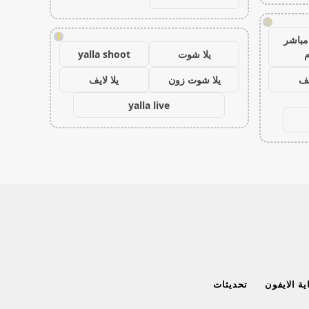
!
!
مباشر
م
يلا شوت
yalla shoot
يف
يلا شوت زون
يلا لايف
yalla live
ة الايفون
تحديثات