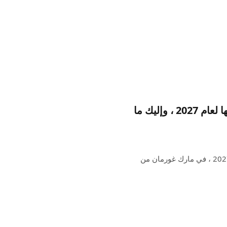
وبحسب ما ورد لديها “نهضة المنتج” المخطط لها لعام 2027 ، وإليك ما
لدى Apple عددًا من المنتجات المثيرة في خط الأنابيب لعام 2027 ، في مارك غورمان من