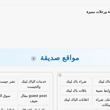
ة ورحلات مميزة
مواقع صديقة
+
!
اك لينك
شراء باك لينك
خدمات الباك لينك
نشر جيست
والجيست
ابط نصية
باقات باك لينك
guest post مقال
سوق ال
نك، شراء
اعلانات الباك لينك
ضيف
ينكات
باك لينك باقة 20
اعلانات الب