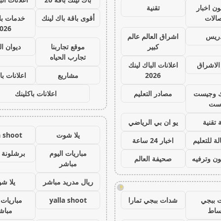
ون اخبار
تقنية
صالات
أقوى باقة باك لينك
خدمات با 
026
دريس
اشراق العالم عالم
كبير
موقع تجاربنا
ديوان ا
تجارب الحياه
الاشراق
اعلانات الباك لينك
2026
مشاريع
اعلانات با
ك وجيست
مصادر التعليم
اعلانات باكلينك
ست
 تقنية
يو ان بي الرياضي
يلا شوت
a shoot
ة للتعليم
اخبار 24 ساعة
مباريات اليوم
برشلونة 
ون وترفيه
صحيفة العالم
مباشر
ريال مدريد مباشر
يلا ش
!
 ببجي
شدات ببجي تمارا
yalla shoot
مباريات 
ساط
مباش