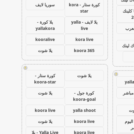
كورة ستار - kora
سوريا لايف
كلينك
star
2
يلا لايف - yalla
يلا كورة -
لعرب
live
yallakora
kooralive
kora live
ك لينك
koora 365
يلا شوت
!
!
يلا شوت
كورة ستار -
koora-star
yall
مباشر
كورة جول -
يلا شوت
koora-goal
وت
yalla shoot
koora live
اليوم
koora live
يلا شوت
ر
koora live
Yalla Live - يلا