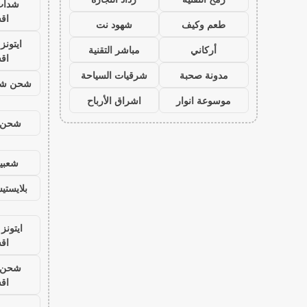
شدات
اق
طعم وكيف
شهود نت
ايتون
أركاني
مباشر التقنية
اق
مدونة صحبة
شرقيات السياحة
شحن شد
موسوعة انوار
اشراق الأرباح
شحن ي
شعبية
بلايست
ايتونز
اق
شحن ي
اق