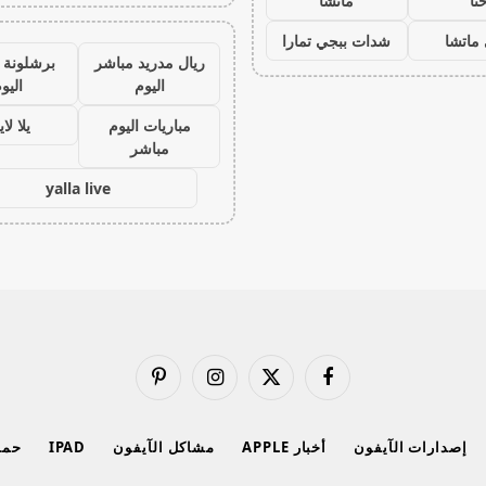
نا
ماتشا
ماتشا
شدات ببجي تمارا
ريال مدريد مباشر
برشلونة 
اليوم
اليو
مباريات اليوم
يلا لا
مباشر
yalla live
فيسبوك
X
الانستغرام
بينتيريست
(Twitter)
إصدارات الآيفون
أخبار APPLE
مشاكل الآيفون
IPAD
حماي