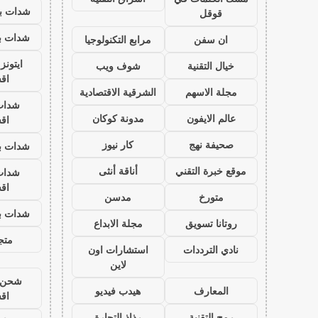
شدات بب
قوقل
شدات بب
ان سفن
مرابع التكنولوجيا
ايتون
خيال التقنية
شوف ويب
اق
مجلة الاسهم
الشرقية الاقتصادية
شدات
عالم الايفون
مدونة كوكان
اق
صحيفة نهج
كار نيوز
شدات بب
موقع خبرة التقني
أناقة أنثى
شدات
اق
متورخ
مدسن
شدات بب
روتانا تسويق
مجلة الابداع
متجر
نادي الترددات
استشارات اون
لاين
شحن ي
المعارف
هيدب فيديو
اق
رمح التقنية
رذاذ التجارة