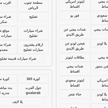
 ببجي
ايتونز امريكي
سطحة جنوب
اقرب س
ساط
اقساط
الرياض
ز سعودي
فور يو
تشليح
شراء سي
ساط
سكرا
ات ببجي
شدات ببجي عن
شراء سيارات
موقع ش
طريق الايدي
تشليح
سيارات 
لا لودو
شحن لودو عن
ارقام يشترون
شراء سي
طريق الايدي
سيارات تشليح
مصدو
 ببجي
بطاقات ايتونز
شراء سيارات قديمة تشليح
يشن ستور
شدات ببجي
اقساط
كورة 365
كورة س
 امريكي
ايتونز سعودي
ساط
اقساط
جول العرب
بث مباشر
goalarab
مدريد ا
لا لودو
حناء شعر
ساط
يلا لايف