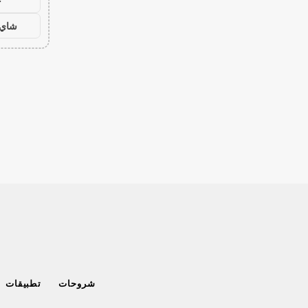
ح
شاي 
شروحات
تطبيقات