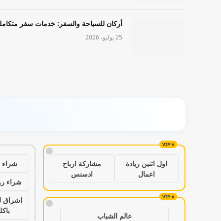
أركان للسياحة والسفر: خدمات سفر متكامل
25 يوليو، 2026
!
شراء ب
اول اثنين ريادة
مشاركة ارباح
اعمال
ادسنس
شراء رو
اشراق ل
!
باكل
عالم الشباب