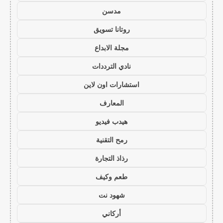
مدسن
روتانا تسويق
مجلة الابداع
نادي الترددات
استشارات اون لاين
المعارف
هيدب فيديو
رمح التقنية
رذاذ التجارة
طعم وكيف
شهود نت
أركاني