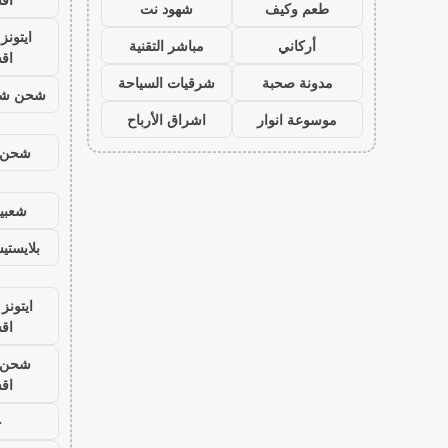
طعم وكيف
شهود نت
ايتون
أركاني
مباشر التقنية
اق
مدونة صحبة
شرقيات السياحة
شحن شد
موسوعة انوار
اشراق الأرباح
شحن ي
شعبية
بلايست
ايتونز
اق
شحن ي
اق
ح