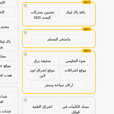
الات
!
الت
باقة باك لينك
تحسين محركات
البحث SEO
منتدى 
!
ماسنجر المسلم
باك لين
بو
!
مجلة
ضوء التعليمي
صحيفة برق
موقع حال
موقع اشراقات
موقع اشراق اون
هيدب فن
لاين
اركان سياحة وسفر
شدات
!
اق
مسك الكلمات في
اشراق التقنية
شدات بب
قوقل