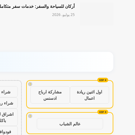
أركان للسياحة والسفر: خدمات سفر متكامل
25 يوليو، 2026
!
شراء ب
اول اثنين ريادة
مشاركة ارباح
اعمال
ادسنس
شراء رو
اشراق ل
!
باكل
عالم الشباب
فودواف