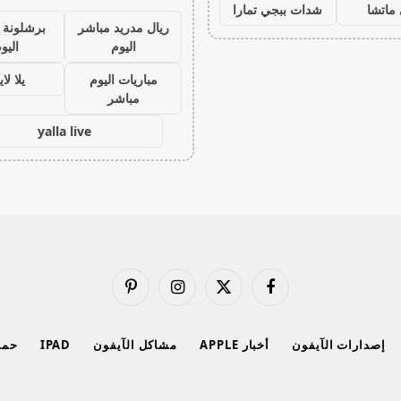
ماتشا
شدات ببجي تمارا
ريال مدريد مباشر
برشلونة 
اليوم
اليو
مباريات اليوم
يلا لا
مباشر
yalla live
فيسبوك
X
الانستغرام
بينتيريست
(Twitter)
إصدارات الآيفون
أخبار APPLE
مشاكل الآيفون
IPAD
حماي