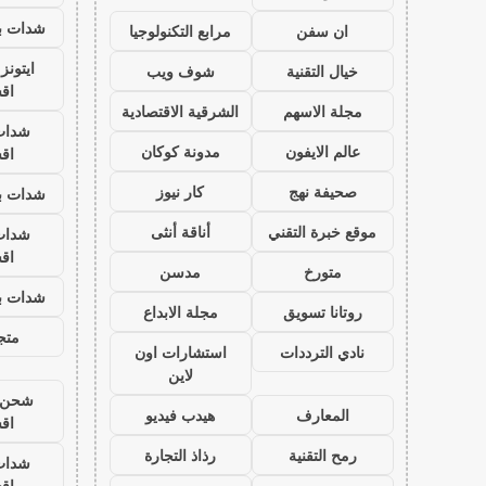
شدات بب
ان سفن
مرابع التكنولوجيا
ايتون
خيال التقنية
شوف ويب
اق
مجلة الاسهم
الشرقية الاقتصادية
شدات
عالم الايفون
مدونة كوكان
اق
صحيفة نهج
كار نيوز
شدات بب
موقع خبرة التقني
أناقة أنثى
شدات
اق
متورخ
مدسن
شدات بب
روتانا تسويق
مجلة الابداع
متجر
نادي الترددات
استشارات اون
لاين
شحن ي
المعارف
هيدب فيديو
اق
رمح التقنية
رذاذ التجارة
شدات
اق