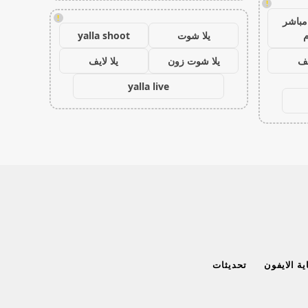
!
!
مباشر
م
يلا شوت
yalla shoot
يف
يلا شوت زون
يلا لايف
yalla live
ة الايفون
تحديثات