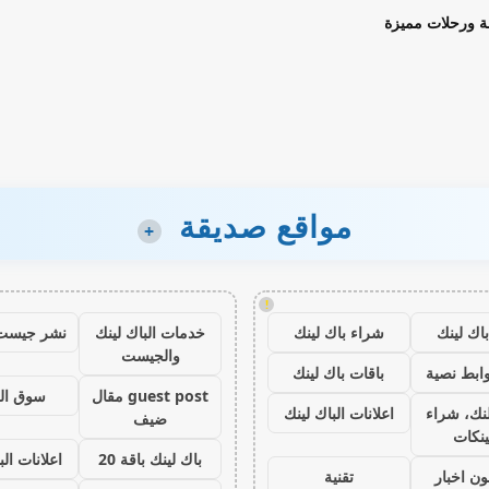
ة ورحلات مميزة
مواقع صديقة
+
!
اك لينك
شراء باك لينك
خدمات الباك لينك
نشر جيست
والجيست
ابط نصية
باقات باك لينك
guest post مقال
سوق ال
نك، شراء
اعلانات الباك لينك
ضيف
ينكات
باك لينك باقة 20
اعلانات الب
ون اخبار
تقنية