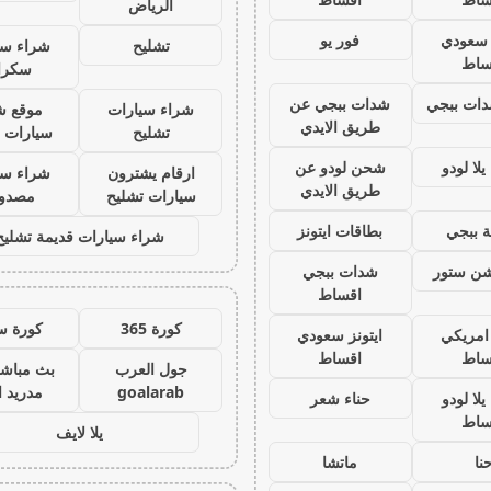
الرياض
ز سعودي
فور يو
تشليح
شراء سي
ساط
سكرا
ات ببجي
شدات ببجي عن
شراء سيارات
موقع ش
طريق الايدي
تشليح
سيارات 
لا لودو
شحن لودو عن
ارقام يشترون
شراء سي
طريق الايدي
سيارات تشليح
مصدو
 ببجي
بطاقات ايتونز
شراء سيارات قديمة تشليح
يشن ستور
شدات ببجي
اقساط
كورة 365
كورة س
 امريكي
ايتونز سعودي
ساط
اقساط
جول العرب
بث مباشر
goalarab
مدريد ا
لا لودو
حناء شعر
ساط
يلا لايف
نا
ماتشا