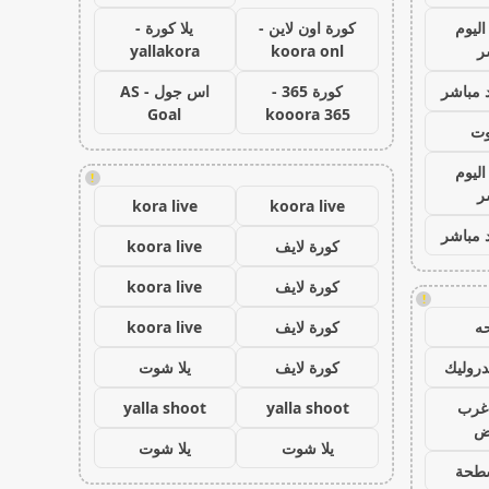
اليوم
كورة اون لاين -
يلا كورة -
ر
koora onl
yallakora
 مباشر
كورة 365 -
اس جول - AS
Goal
kooora 365
وت
اليوم
!
ر
kora live
koora live
 مباشر
كورة لايف
koora live
كورة لايف
koora live
!
ه
كورة لايف
koora live
روليك
كورة لايف
يلا شوت
غرب
yalla shoot
yalla shoot
اض
يلا شوت
يلا شوت
طحة