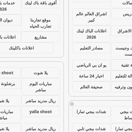
صالات
أقوى باقة باك لينك
خدمات با 
026
دريس
اشراق العالم عالم
كبير
موقع تجاربنا
ديوان ا
تجارب الحياه
الاشراق
اعلانات الباك لينك
2026
مشاريع
اعلانات با
ك وجيست
مصادر التعليم
اعلانات باكلينك
ست
 تقنية
يو ان بي الرياضي
يلا شوت
a shoot
ة للتعليم
اخبار 24 ساعة
مباريات اليوم
برشلونة 
ون وترفيه
صحيفة العالم
مباشر
ريال مدريد مباشر
يلا ش
!
 ببجي
شدات ببجي تمارا
yalla shoot
مباريات 
ساط
مباش
جي تمارا
شدات ببجي تابي
ريال مدريد مباشر
يلا ش