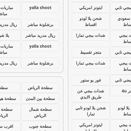
جي تابي
ايتونز امريكي
yalla shoot
مباريات 
مباش
ز سعودي
شحن يلا لودو
ساط
اقساط
برشلونة مباشر
ريال مدريد
 ببجي
شدات ببجي تمارا
ريال مدريد مباشر
يلا ش
ساط
yalla shoot
مباريات 
جي تابي
متجر تقسيط
مباش
 ببجي
شدات ببجي تمارا
برشلونة مباشر
ريال مدريد
ساط
جي تابي
فور يو ستور
سطحة الرياض
سطح
 4u
شدات ببجي عن
طريق الايدي
سطحة بين المدن
سطحة هيد
لا لودو
شحن يلا لودو تابي
سطحة شمال
سطحة 
ساط
تمارا
الرياض
الري
 ببجي
ايتونز امريكي
سطحة جنوب
اقرب س
ساط
اقساط