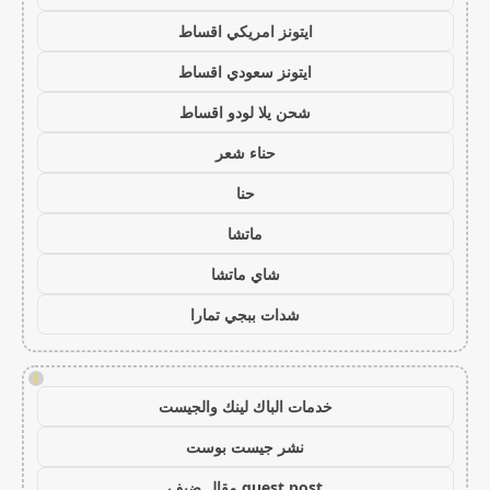
ايتونز امريكي اقساط
ايتونز سعودي اقساط
شحن يلا لودو اقساط
حناء شعر
حنا
ماتشا
شاي ماتشا
شدات ببجي تمارا
!
خدمات الباك لينك والجيست
نشر جيست بوست
guest post مقال ضيف