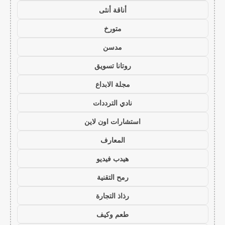
أناقة أنثى
متورخ
مدسن
روتانا تسويق
مجلة الابداع
نادي الترددات
استشارات اون لاين
المعارف
هيدب فيديو
رمح التقنية
رذاذ التجارة
طعم وكيف