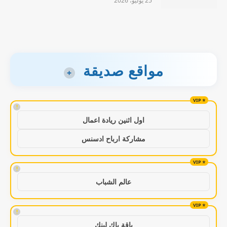
25 يوليو، 2026
مواقع صديقة
+
!
اول اثنين ريادة اعمال
مشاركة ارباح ادسنس
!
عالم الشباب
!
باقة باك لينك